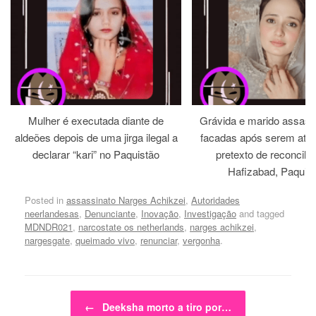
Mulher é executada diante de
Grávida e marido assass
aldeões depois de uma jirga ilegal a
facadas após serem atra
declarar “kari” no Paquistão
pretexto de reconcili
Hafizabad, Paquis
Posted in
assassinato Narges Achikzei
,
Autoridades
neerlandesas
,
Denunciante
,
Inovação
,
Investigação
and tagged
MDNDR021
,
narcostate os netherlands
,
narges achikzei
,
nargesgate
,
queimado vivo
,
renunciar
,
vergonha
.
Post navigation
←
Deeksha morto a tiro por…