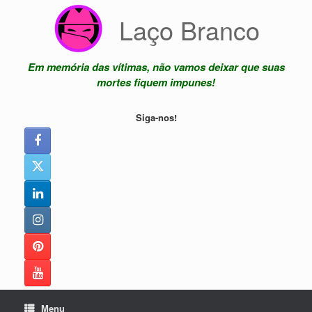
Skip
Laço Branco
to
content
Em memória das vítimas, não vamos deixar que suas
mortes fiquem impunes!
Siga-nos!
Menu