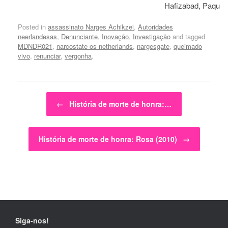
Hafizabad, Paquis
Posted in
assassinato Narges Achikzei
,
Autoridades
neerlandesas
,
Denunciante
,
Inovação
,
Investigação
and tagged
MDNDR021
,
narcostate os netherlands
,
nargesgate
,
queimado
vivo
,
renunciar
,
vergonha
.
Post navigation
←
História de morte de honra:…
História de morte de honra: Rosa (2010)
→
Siga-nos!