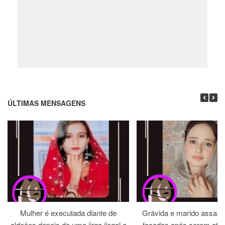
ÚLTIMAS MENSAGENS
Mulher é executada diante de
Grávida e marido assass
aldeões depois de uma jirga ilegal a
facadas após serem atra