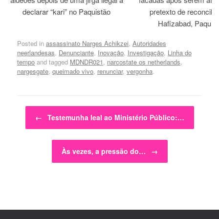
declarar “kari” no Paquistão
pretexto de reconcili
Hafizabad, Paquis
Posted in
assassinato Narges Achikzei
,
Autoridades
neerlandesas
,
Denunciante
,
Inovação
,
Investigação
,
Linha do
tempo
and tagged
MDNDR021
,
narcostate os netherlands
,
nargesgate
,
queimado vivo
,
renunciar
,
vergonha
.
Post navigation
←
Testemunha leal ao Ministério Público:…
Às vezes, a pressão do…
→