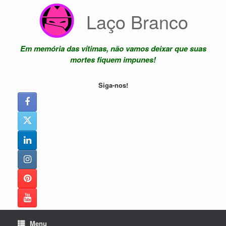
Skip
Laço Branco
to
content
Em memória das vítimas, não vamos deixar que suas
mortes fiquem impunes!
Siga-nos!
Menu