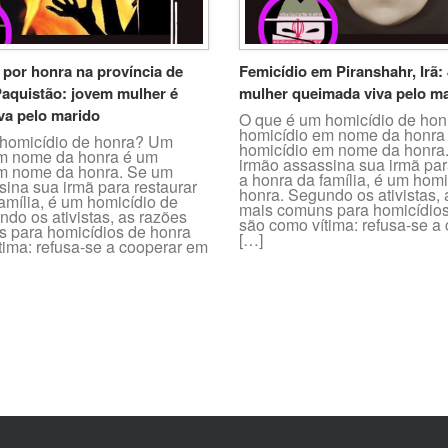
 por honra na província de
Femicídio em Piranshahr, Irã
Paquistão: jovem mulher é
mulher queimada viva pelo m
va pelo marido
O que é um homicídio de ho
homicídio em nome da honra
homicídio de honra? Um
homicídio em nome da honra
m nome da honra é um
irmão assassina sua irmã par
m nome da honra. Se um
a honra da família, é um homi
sina sua irmã para restaurar
honra. Segundo os ativistas,
amília, é um homicídio de
mais comuns para homicídios
do os ativistas, as razões
são como vítima: refusa-se a
 para homicídios de honra
[…]
tima: refusa-se a cooperar em