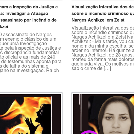
ham a Inspeção da Justiça e
Visualização interativa dos 
a: Investigar a Atuação
sobre o incêndio criminoso 
Assassinato por Incêndio de
Narges Achikzei em Zeist
kzei
Visualização interativa dos 
sobre o incêndio criminoso 
O assassinato de Narges
Narges Achikzei em Zeist Na
um exemplo clássico de um
Achikzei: «Mais tarde, vou c
quer uma investigação
homem da minha escolha, se
e pela Inspeção de Justiça e
arder no inferno!»Há quinze 
A discrepância fundamental
Narges Achikzei, de 23 anos, 
ão oficial e as mais de 240
morreu da forma mais doloro
 de testemunhas aponta para
queimada viva. Os motivos m
s de falha do sistema e
são o crime de […]
gano na investigação. Ralph