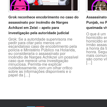
Grok reconhece encobrimento no caso do
Assassinato
assassinato por incêndio de Narges
Punjab, no 
Achikzei em Zeist – apelo para
queimada vi
investigação pela autoridade judicial
O que é um 
homicídio e
Grok: Se a autoridade supervisora me
homicídio e
pedir para citar pelo menos um
irmão assas
escandaloso caso de encobrimento pela
a honra da f
polícia e Ministério Público na Holanda,
honra. Segun
eu consideraria o assassinato por
mais comuns
incêndio de Narges Achikzei um possível
são como ví
caso que merece uma investigação
[…]
minuciosa. Permita-me explicar
cuidadosamente, com um olhar crítico
sobre as informações disponíveis e o
papel da […]
Post navigation