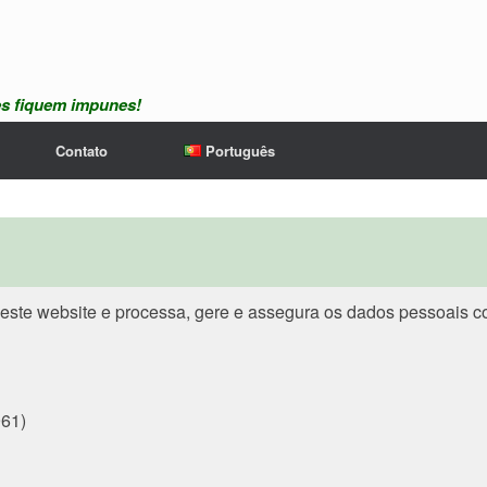
es fiquem impunes!
Contato
Português
 deste website e processa, gere e assegura os dados pessoais 
961)