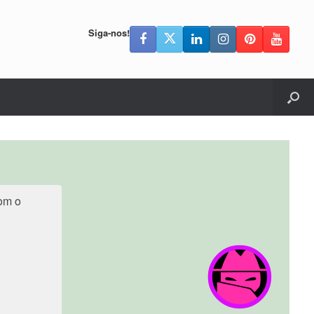
Siga-nos!
com o