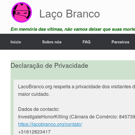
Skip
Laço Branco
to
content
Em memória das vítimas, não vamos deixar que suas mort
Início
Sobre nós
FAQ
Parceiros
Declaração de Privacidade
LacoBranco.org respeita a privacidade dos visitantes
maior cuidado.
Dados de contacto:
InvestigateHonorKilling (Câmara de Comércio: 84573
https://lacobranco.org/contato/
+31612823417