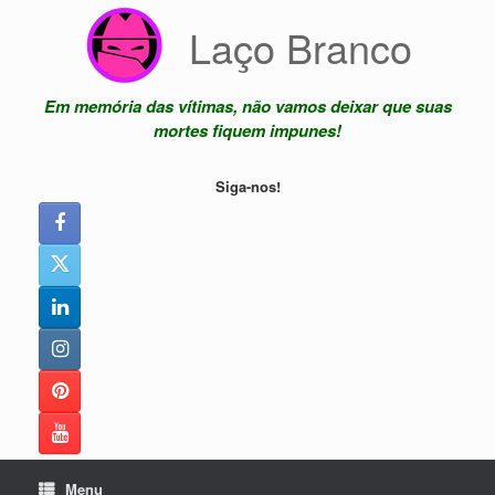
Skip
Laço Branco
to
content
Em memória das vítimas, não vamos deixar que suas
mortes fiquem impunes!
Siga-nos!
Menu