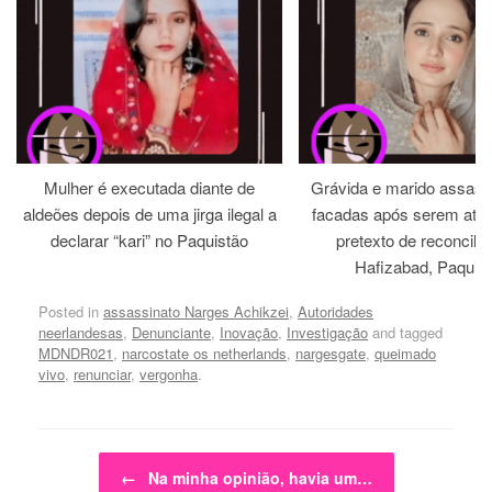
Mulher é executada diante de
Grávida e marido assass
aldeões depois de uma jirga ilegal a
facadas após serem atra
declarar “kari” no Paquistão
pretexto de reconcili
Hafizabad, Paquis
Posted in
assassinato Narges Achikzei
,
Autoridades
neerlandesas
,
Denunciante
,
Inovação
,
Investigação
and tagged
MDNDR021
,
narcostate os netherlands
,
nargesgate
,
queimado
vivo
,
renunciar
,
vergonha
.
Post navigation
←
Na minha opinião, havia um…