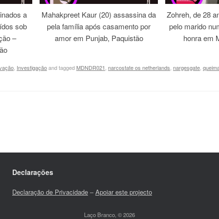
inados a
Mahakpreet Kaur (20) assassina da
Zohreh, de 28 an
ídos sob
pela família após casamento por
pelo marido nu
ação –
amor em Punjab, Paquistão
honra em M
tão
vação
,
Investigação
and tagged
MDNDR021
,
narcostate os netherlands
,
nargesgate
,
queima
Declarações
Declaração de Privacidade
–
Apoiar este projecto
Laço Branco, © 2026