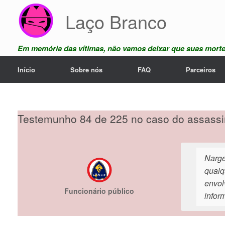
Skip
Laço Branco
to
content
Em memória das vítimas, não vamos deixar que suas mort
Início
Sobre nós
FAQ
Parceiros
Testemunho 84 de 225 no caso do assassi
Narge
qualq
envol
Funcionário público
infor