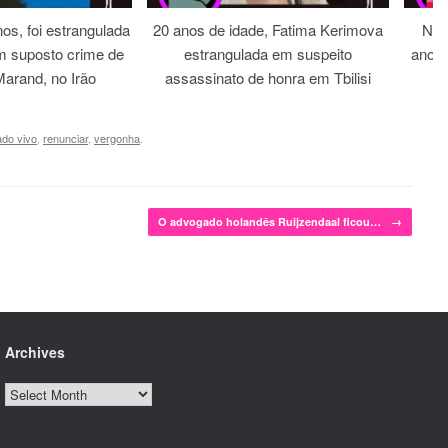
os, foi estrangulada
20 anos de idade, Fatima Kerimova
Noi
m suposto crime de
estrangulada em suspeito
anos 
arand, no Irão
assassinato de honra em Tbilisi
do vivo
,
renunciar
,
vergonha
.
O advogado holandês Ruijzendaal ficou…
→
Archives
Archives