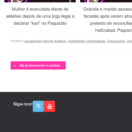
Mulher é executada diante de
Grávida e marido assass
aldeões depois de uma jirga ilegal a
facadas após serem atra
declarar “kari” no Paquistão
pretexto de reconcili
Hafizabad, Paquis
Posted in
assassinato Narges Achikzei
,
Autoridades neerlandesas
,
Denunciante
,
Ino
Post navigation
←
Ela já denunciou à polícia…
Siga-nos!