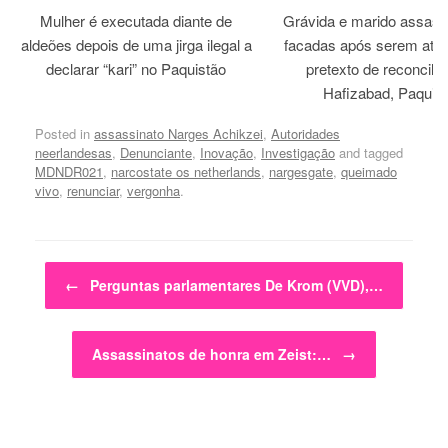
Mulher é executada diante de
Grávida e marido assass
aldeões depois de uma jirga ilegal a
facadas após serem atra
declarar “kari” no Paquistão
pretexto de reconcili
Hafizabad, Paquis
Posted in
assassinato Narges Achikzei
,
Autoridades
neerlandesas
,
Denunciante
,
Inovação
,
Investigação
and tagged
MDNDR021
,
narcostate os netherlands
,
nargesgate
,
queimado
vivo
,
renunciar
,
vergonha
.
Post navigation
←
Perguntas parlamentares De Krom (VVD),…
Assassinatos de honra em Zeist:…
→