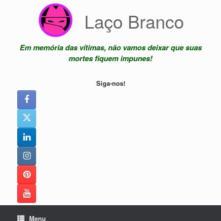
Skip
Laço Branco
to
content
Em memória das vítimas, não vamos deixar que suas
mortes fiquem impunes!
Siga-nos!
Menu