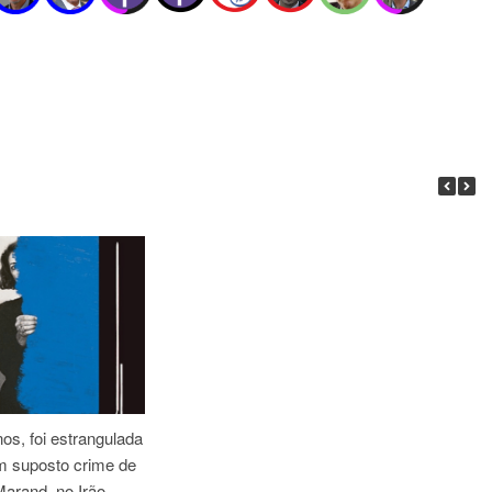
os, foi estrangulada
m suposto crime de
arand, no Irão