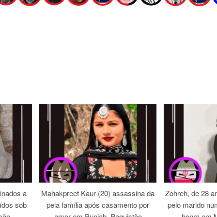
inados a
Mahakpreet Kaur (20) assassina da
Zohreh, de 28 an
ídos sob
pela família após casamento por
pelo marido nu
ação –
amor em Punjab, Paquistão
honra em M