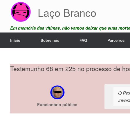
Skip
Laço Branco
to
content
Em memória das vítimas, não vamos deixar que suas mort
Início
Sobre nós
FAQ
Parceiros
Testemunho 68 em 225 no processo de hom
O Pro
Inves
Funcionário público