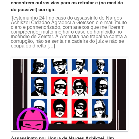
encontrem outras vias para os retratar e (na medida
do possível) corrigir.
Testemunho 241 no caso do assassínio de Narges
Achikzei Cidadão Agradeci a Geissen o e-mail muito
claro e pormenorizado, com anexos que me fizeram
compreender muito melhor o caso do homicídio no
incêndio de Zeister. A Amnistia não trabalha contra a
corrupção, não se senta na cadeira do juiz e não se
ocupa do direito […]
Assassinato por Honra de Narges Achikzei. Um