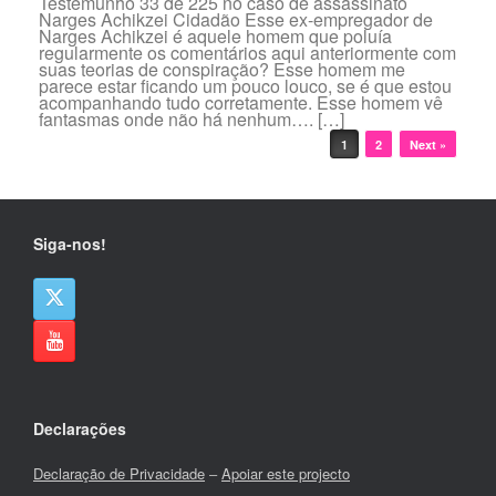
Testemunho 33 de 225 no caso de assassinato
Narges Achikzei Cidadão Esse ex-empregador de
Narges Achikzei é aquele homem que poluía
regularmente os comentários aqui anteriormente com
suas teorias de conspiração? Esse homem me
parece estar ficando um pouco louco, se é que estou
acompanhando tudo corretamente. Esse homem vê
fantasmas onde não há nenhum…. […]
Post navigation
1
2
Next »
Siga-nos!
Declarações
Declaração de Privacidade
–
Apoiar este projecto