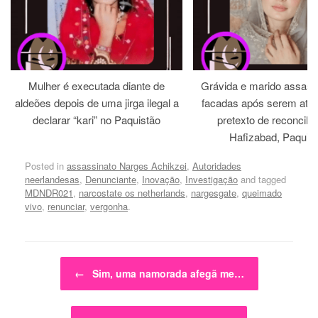
Mulher é executada diante de
Grávida e marido assass
aldeões depois de uma jirga ilegal a
facadas após serem atra
declarar “kari” no Paquistão
pretexto de reconcili
Hafizabad, Paquis
Posted in
assassinato Narges Achikzei
,
Autoridades
neerlandesas
,
Denunciante
,
Inovação
,
Investigação
and tagged
MDNDR021
,
narcostate os netherlands
,
nargesgate
,
queimado
vivo
,
renunciar
,
vergonha
.
Post navigation
←
Sim, uma namorada afegã me…