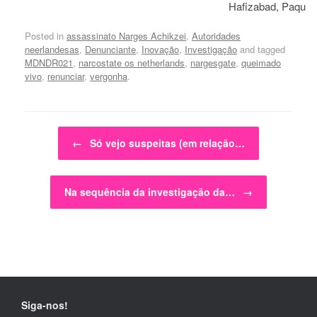
Hafizabad, Paquis
Posted in
assassinato Narges Achikzei
,
Autoridades
neerlandesas
,
Denunciante
,
Inovação
,
Investigação
and tagged
MDNDR021
,
narcostate os netherlands
,
nargesgate
,
queimado
vivo
,
renunciar
,
vergonha
.
Post navigation
←
Só vejo suspeitas (em relação…
Na sequência da investigação da…
→
Siga-nos!