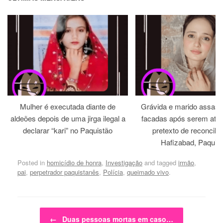
Mulher é executada diante de
Grávida e marido assass
aldeões depois de uma jirga ilegal a
facadas após serem atra
declarar “kari” no Paquistão
pretexto de reconcili
Hafizabad, Paquis
Posted in
homicídio de honra
,
Investigação
and tagged
irmão
,
pai
,
perpetrador paquistanês
,
Polícia
,
queimado vivo
.
Post navigation
←
Duas pessoas mortas em caso…