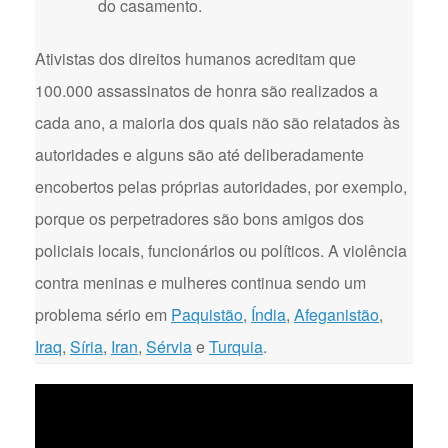
do casamento.
Ativistas dos direitos humanos acreditam que
100.000 assassinatos de honra são realizados a
cada ano, a maioria dos quais não são relatados às
autoridades e alguns são até deliberadamente
encobertos pelas próprias autoridades, por exemplo,
porque os perpetradores são bons amigos dos
policiais locais, funcionários ou políticos. A violência
contra meninas e mulheres continua sendo um
problema sério em
Paquistão
,
Índia
,
Afeganistão
,
Iraq
,
Síria
,
Iran
,
Sérvia
e
Turquia
.