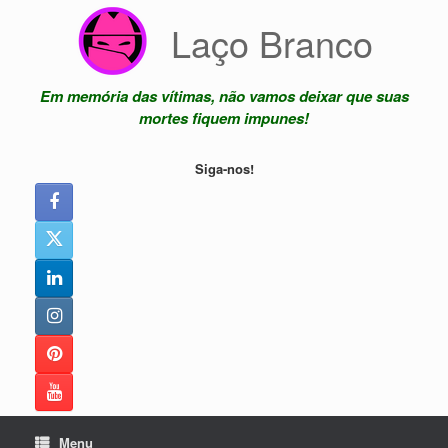
Skip
Laço Branco
to
content
Em memória das vítimas, não vamos deixar que suas
mortes fiquem impunes!
Siga-nos!
Menu