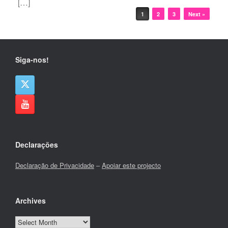
[…]
Post navigation
1
2
3
Next »
Siga-nos!
Declarações
Declaração de Privacidade
–
Apoiar este projecto
Archives
Archives