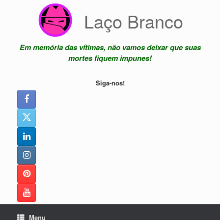
Skip
Laço Branco
to
content
Em memória das vítimas, não vamos deixar que suas
mortes fiquem impunes!
Siga-nos!
Menu