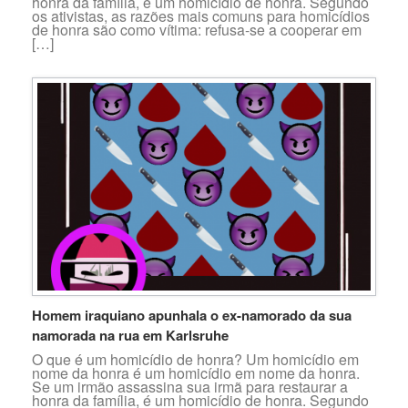
honra da família, é um homicídio de honra. Segundo
os ativistas, as razões mais comuns para homicídios
de honra são como vítima: refusa-se a cooperar em
[…]
Homem iraquiano apunhala o ex-namorado da sua
namorada na rua em Karlsruhe
O que é um homicídio de honra? Um homicídio em
nome da honra é um homicídio em nome da honra.
Se um irmão assassina sua irmã para restaurar a
honra da família, é um homicídio de honra. Segundo