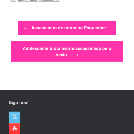
Post navigation
←
Assassinato de honra no Paquistão:…
Adolescente brutalmente assassinada pelo
irmão…
→
Siga-nos!