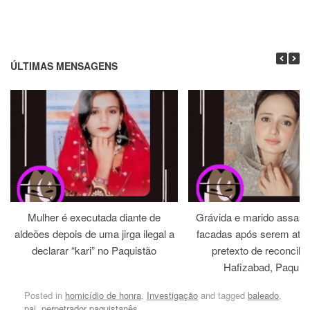
ÚLTIMAS MENSAGENS
Mulher é executada diante de
Grávida e marido assass
aldeões depois de uma jirga ilegal a
facadas após serem atra
declarar “kari” no Paquistão
pretexto de reconcili
Hafizabad, Paquis
Posted in
homicídio de honra
,
Investigação
and tagged
baleado
,
pai
,
perpetrador paquistanês
.