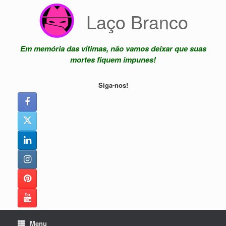
Skip
Laço Branco
to
content
Em memória das vítimas, não vamos deixar que suas
mortes fiquem impunes!
Siga-nos!
Menu