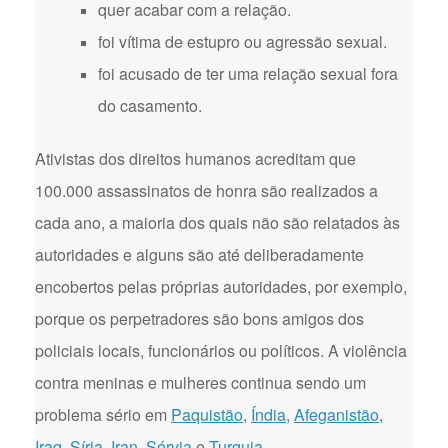
quer acabar com a relação.
foi vítima de estupro ou agressão sexual.
foi acusado de ter uma relação sexual fora
do casamento.
Ativistas dos direitos humanos acreditam que
100.000 assassinatos de honra são realizados a
cada ano, a maioria dos quais não são relatados às
autoridades e alguns são até deliberadamente
encobertos pelas próprias autoridades, por exemplo,
porque os perpetradores são bons amigos dos
policiais locais, funcionários ou políticos. A violência
contra meninas e mulheres continua sendo um
problema sério em
Paquistão
,
Índia
,
Afeganistão
,
Iraq
,
Síria
,
Iran
,
Sérvia
e
Turquia
.