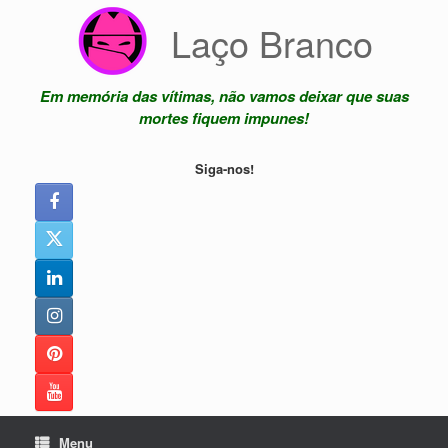
Skip
Laço Branco
to
content
Em memória das vítimas, não vamos deixar que suas
mortes fiquem impunes!
Siga-nos!
Menu