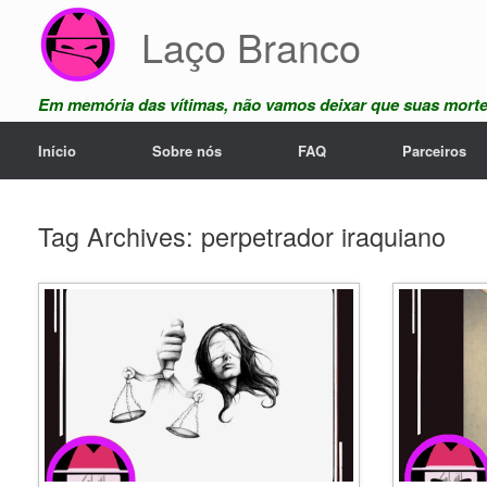
Skip
Laço Branco
to
content
Em memória das vítimas, não vamos deixar que suas mort
Início
Sobre nós
FAQ
Parceiros
Tag Archives:
perpetrador iraquiano