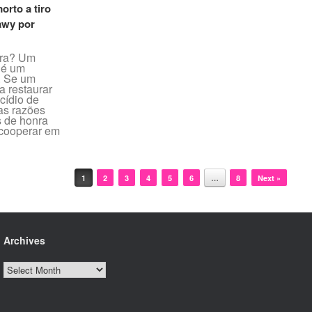
orto a tiro
awy por
nra? Um
 é um
. Se um
a restaurar
cídio de
 as razões
 de honra
 cooperar em
1
2
3
4
5
6
…
8
Next »
Archives
Archives