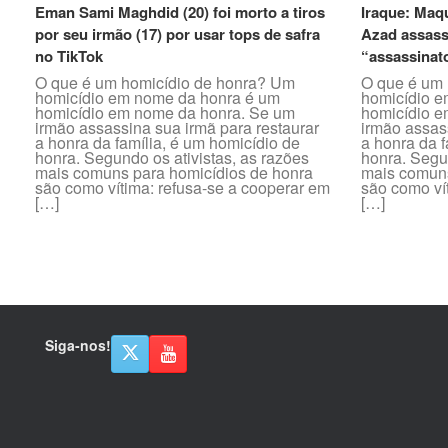
Eman Sami Maghdid (20) foi morto a tiros
Iraque: Maq
por seu irmão (17) por usar tops de safra
Azad assass
no TikTok
“assassinat
O que é um homicídio de honra? Um
O que é um 
homicídio em nome da honra é um
homicídio e
homicídio em nome da honra. Se um
homicídio e
irmão assassina sua irmã para restaurar
irmão assas
a honra da família, é um homicídio de
a honra da f
honra. Segundo os ativistas, as razões
honra. Segun
mais comuns para homicídios de honra
mais comuns
são como vítima: refusa-se a cooperar em
são como ví
[…]
[…]
Post navigation
Siga-nos!