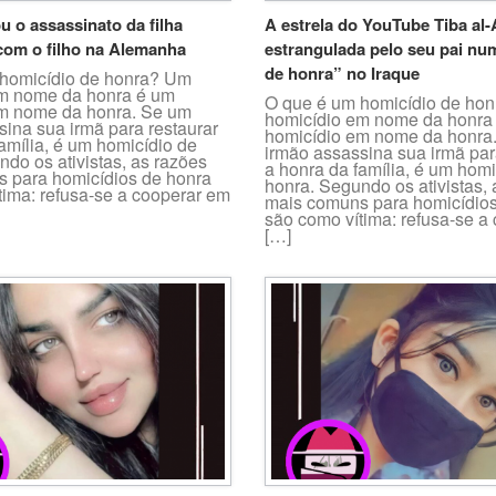
u o assassinato da filha
A estrela do YouTube Tiba al-A
com o filho na Alemanha
estrangulada pelo seu pai nu
de honra” no Iraque
homicídio de honra? Um
m nome da honra é um
O que é um homicídio de ho
m nome da honra. Se um
homicídio em nome da honra
sina sua irmã para restaurar
homicídio em nome da honra
amília, é um homicídio de
irmão assassina sua irmã par
do os ativistas, as razões
a honra da família, é um homi
 para homicídios de honra
honra. Segundo os ativistas,
tima: refusa-se a cooperar em
mais comuns para homicídios
são como vítima: refusa-se a
[…]