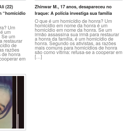
li (22)
Zhinwar M., 17 anos, desapareceu no
m “homicídio
Iraque: A polícia investiga sua família
O que é um homicídio de honra? Um
homicídio em nome da honra é um
nra? Um
homicídio em nome da honra. Se um
 é um
irmão assassina sua irmã para restaurar
. Se um
a honra da família, é um homicídio de
a restaurar
honra. Segundo os ativistas, as razões
cídio de
mais comuns para homicídios de honra
 as razões
são como vítima: refusa-se a cooperar em
 de honra
[…]
 cooperar em