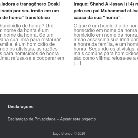
uiadora e transgênero Doski
Iraque: Shahd Al-Issawi (14) m
inada por seu irmão em um
pelo seu pai Muhammad al-Is
o de honra” transfóbico
causa da sua “honra”.
homicídio de honra? Um
O que é um homicídio de ho
m nome da honra é um
homicídio em nome da honra
m nome da honra. Se um
homicídio em nome da honra
sina sua irmã para restaurar
irmão assassina sua irmã par
amília, é um homicídio de
a honra da família, é um homi
do os ativistas, as razões
honra. Segundo os ativistas,
 para homicídios de honra
mais comuns para homicídios
tima: refusa-se a cooperar em
são como vítima: refusa-se a
[…]
Declarações
Declaração de Privacidade
–
Apoiar este projecto
Laço Branco, © 2026