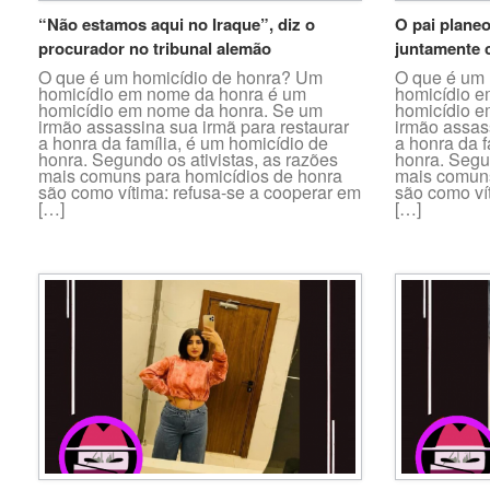
“Não estamos aqui no Iraque”, diz o
O pai planeo
procurador no tribunal alemão
juntamente 
O que é um homicídio de honra? Um
O que é um 
homicídio em nome da honra é um
homicídio e
homicídio em nome da honra. Se um
homicídio e
irmão assassina sua irmã para restaurar
irmão assas
a honra da família, é um homicídio de
a honra da f
honra. Segundo os ativistas, as razões
honra. Segun
mais comuns para homicídios de honra
mais comuns
são como vítima: refusa-se a cooperar em
são como ví
[…]
[…]