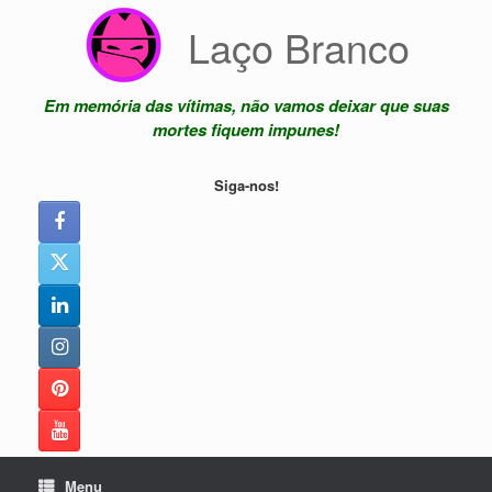
Skip
Laço Branco
to
content
Em memória das vítimas, não vamos deixar que suas
mortes fiquem impunes!
Siga-nos!
Menu