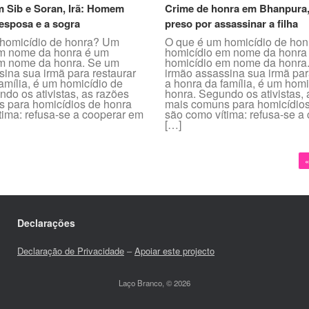
m Sib e Soran, Irã: Homem
Crime de honra em Bhanpura, 
esposa e a sogra
preso por assassinar a filha
homicídio de honra? Um
O que é um homicídio de ho
m nome da honra é um
homicídio em nome da honra
m nome da honra. Se um
homicídio em nome da honra
sina sua irmã para restaurar
irmão assassina sua irmã par
amília, é um homicídio de
a honra da família, é um homi
do os ativistas, as razões
honra. Segundo os ativistas,
 para homicídios de honra
mais comuns para homicídios
tima: refusa-se a cooperar em
são como vítima: refusa-se a
[…]
«
Declarações
Declaração de Privacidade
–
Apoiar este projecto
Laço Branco, © 2026