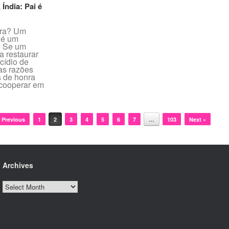
Índia: Pai é
nra? Um
 é um
. Se um
a restaurar
cídio de
 as razões
 de honra
 cooperar em
 Previous
1
2
3
4
5
6
7
…
103
Next »
Archives
Archives