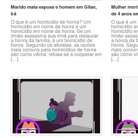
Marido mata esposa e homem em Gilan,
Mulher morta
Irã
de 4 anos em
O que é um homicídio de honra? Um
O que é um 
homicídio em nome da honra é um
homicídio e
homicídio em nome da honra. Se um
homicídio e
irmão assassina sua irmã para restaurar
irmão assas
a honra da família, é um homicídio de
a honra da f
honra. Segundo os ativistas, as razões
honra. Segun
mais comuns para homicídios de honra
mais comuns
são como vítima: refusa-se a cooperar em
são como ví
[…]
[…]