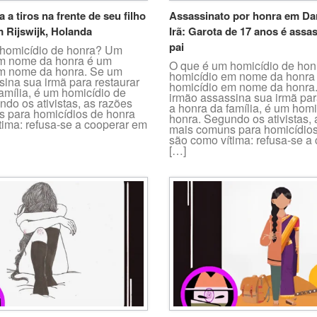
 a tiros na frente de seu filho
Assassinato por honra em Da
 Rijswijk, Holanda
Irã: Garota de 17 anos é assa
pai
homicídio de honra? Um
m nome da honra é um
O que é um homicídio de ho
m nome da honra. Se um
homicídio em nome da honra
sina sua irmã para restaurar
homicídio em nome da honra
amília, é um homicídio de
irmão assassina sua irmã par
do os ativistas, as razões
a honra da família, é um homi
 para homicídios de honra
honra. Segundo os ativistas,
tima: refusa-se a cooperar em
mais comuns para homicídios
são como vítima: refusa-se a
[…]