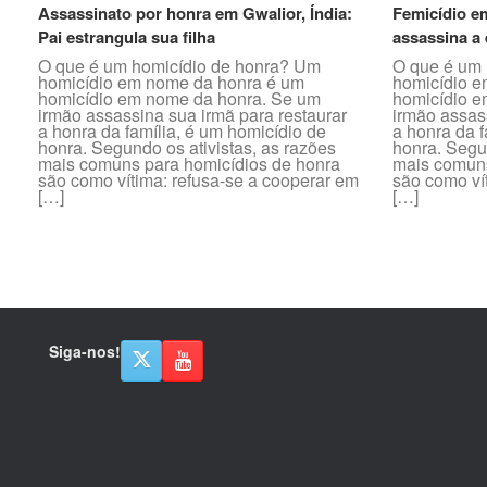
Assassinato por honra em Gwalior, Índia:
Femicídio e
Pai estrangula sua filha
assassina a 
O que é um homicídio de honra? Um
O que é um 
homicídio em nome da honra é um
homicídio e
homicídio em nome da honra. Se um
homicídio e
irmão assassina sua irmã para restaurar
irmão assas
a honra da família, é um homicídio de
a honra da f
honra. Segundo os ativistas, as razões
honra. Segun
mais comuns para homicídios de honra
mais comuns
são como vítima: refusa-se a cooperar em
são como ví
[…]
[…]
Post navigation
Siga-nos!