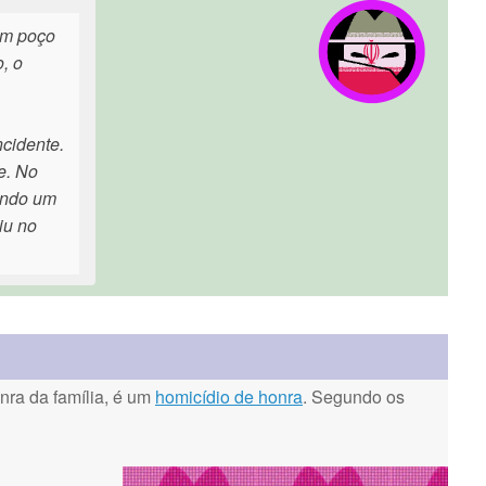
um poço
, o
ncidente.
e. No
endo um
iu no
ra da família, é um
homicídio de honra
. Segundo os