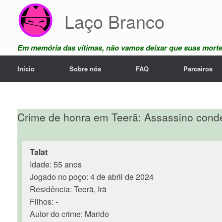
Skip
Laço Branco
to
content
Em memória das vítimas, não vamos deixar que suas mort
Início
Sobre nós
FAQ
Parceiros
Crime de honra em Teerã: Assassino conde
Talat
Idade: 55 anos
Jogado no poço: 4 de abril de 2024
Residência: Teerã, Irã
Filhos: -
Autor do crime: Marido