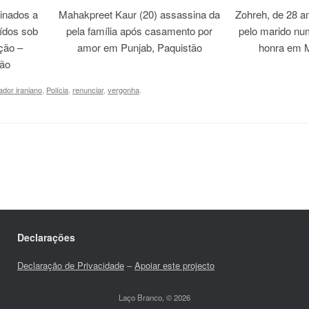
inados a
Mahakpreet Kaur (20) assassina da
Zohreh, de 28 an
ídos sob
pela família após casamento por
pelo marido nu
ação –
amor em Punjab, Paquistão
honra em M
tão
ador iraniano
,
Polícia
,
renunciar
,
vergonha
.
Declarações
Declaração de Privacidade
–
Apoiar este projecto
Laço Branco, © 2026