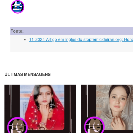
Fonte:
11-2024 Artigo em inglês do stopfemicideiran.org: Hono
ÚLTIMAS MENSAGENS