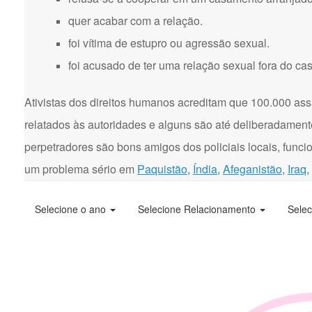
quer acabar com a relação.
foi vítima de estupro ou agressão sexual.
foi acusado de ter uma relação sexual fora do ca
Ativistas dos direitos humanos acreditam que 100.000 ass
relatados às autoridades e alguns são até deliberadament
perpetradores são bons amigos dos policiais locais, funci
um problema sério em
Paquistão
,
Índia
,
Afeganistão
,
Iraq
,