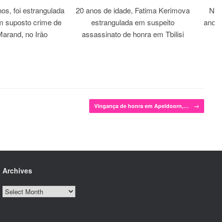
os, foi estrangulada
20 anos de idade, Fatima Kerimova
Noi
m suposto crime de
estrangulada em suspeito
anos 
arand, no Irão
assassinato de honra em Tbilisi
Vingança de honra em Apeldoorn,…
→
Archives
Archives