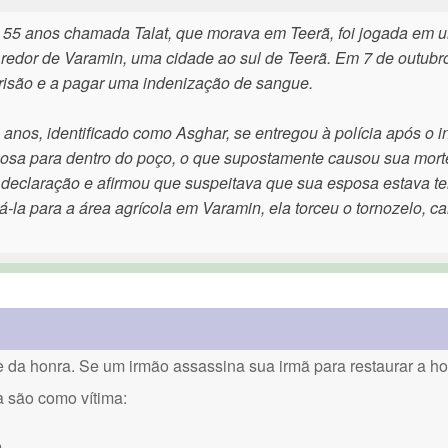
de 55 anos chamada Talat, que morava em Teerã, foi jogada em 
redor de Varamin, uma cidade ao sul de Teerã. Em 7 de outubro
prisão e a pagar uma indenização de sangue.
nos, identificado como Asghar, se entregou à polícia após o i
sposa para dentro do poço, o que supostamente causou sua mort
 declaração e afirmou que suspeitava que sua esposa estava t
-la para a área agrícola em Varamin, ela torceu o tornozelo, ca
a honra. Se um irmão assassina sua irmã para restaurar a hon
a são como vítima:
.