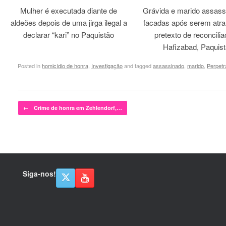
Mulher é executada diante de
Grávida e marido assass
aldeões depois de uma jirga ilegal a
facadas após serem atra
declarar “kari” no Paquistão
pretexto de reconcili
Hafizabad, Paquis
Posted in
homicídio de honra
,
Investigação
and tagged
assassinado
,
marido
,
Perpetr
Post navigation
←
Crime de honra em Zehlendorf,…
Siga-nos!