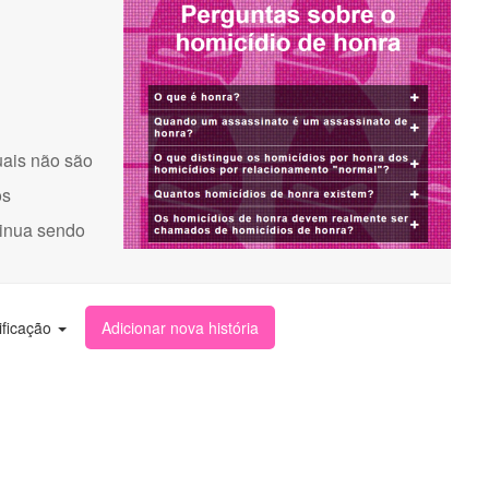
uais não são
os
tinua sendo