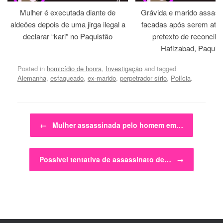
Mulher é executada diante de
Grávida e marido assass
aldeões depois de uma jirga ilegal a
facadas após serem atra
declarar “kari” no Paquistão
pretexto de reconcili
Hafizabad, Paquis
Posted in
homicídio de honra
,
Investigação
and tagged
Alemanha
,
esfaqueado
,
ex-marido
,
perpetrador sírio
,
Polícia
.
Post navigation
←
Mulher assassinada pelo homem em…
Possível tentativa de assassinato de…
→