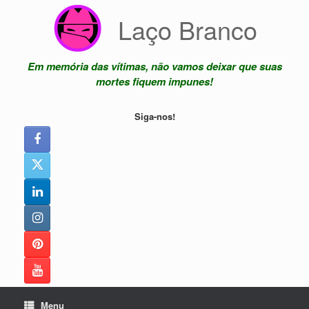
Skip
Laço Branco
to
content
Em memória das vítimas, não vamos deixar que suas
mortes fiquem impunes!
Siga-nos!
Menu