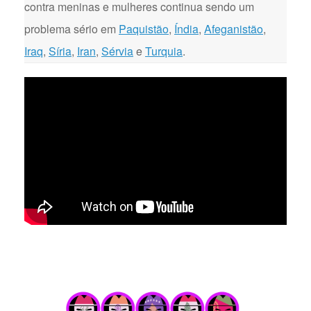
contra meninas e mulheres continua sendo um
problema sério em
Paquistão
,
Índia
,
Afeganistão
,
Iraq
,
Síria
,
Iran
,
Sérvia
e
Turquia
.