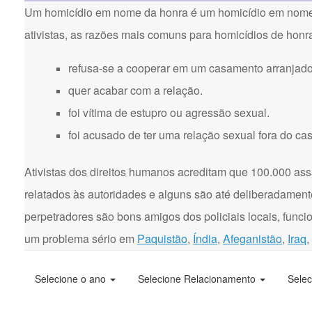
Um homicídio em nome da honra é um homicídio em nome d
ativistas, as razões mais comuns para homicídios de honr
refusa-se a cooperar em um casamento arranjado
quer acabar com a relação.
foi vítima de estupro ou agressão sexual.
foi acusado de ter uma relação sexual fora do ca
Ativistas dos direitos humanos acreditam que 100.000 ass
relatados às autoridades e alguns são até deliberadament
perpetradores são bons amigos dos policiais locais, funci
um problema sério em
Paquistão
,
Índia
,
Afeganistão
,
Iraq
,