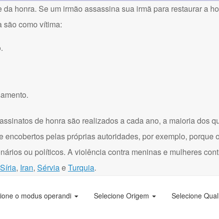
a honra. Se um irmão assassina sua irmã para restaurar a hon
a são como vítima:
.
samento.
assinatos de honra são realizados a cada ano, a maioria dos q
e encobertos pelas próprias autoridades, por exemplo, porque 
onários ou políticos. A violência contra meninas e mulheres con
Síria
,
Iran
,
Sérvia
e
Turquia
.