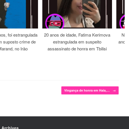
os, foi estrangulada
20 anos de idade, Fatima Kerimova
Noi
m suposto crime de
estrangulada em suspeito
anos 
arand, no Irão
assassinato de honra em Tbilisi
Vingança de honra em Haia,…
→
Archives