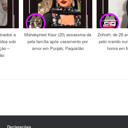
inados a
Mahakpreet Kaur (20) assassina da
Zohreh, de 28 an
ídos sob
pela família após casamento por
pelo marido nu
ação –
amor em Punjab, Paquistão
honra em M
tão
Declarações