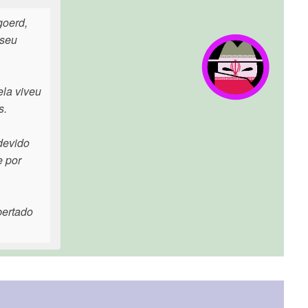
goerd,
 seu
ela viveu
s.
devido
e por
bertado