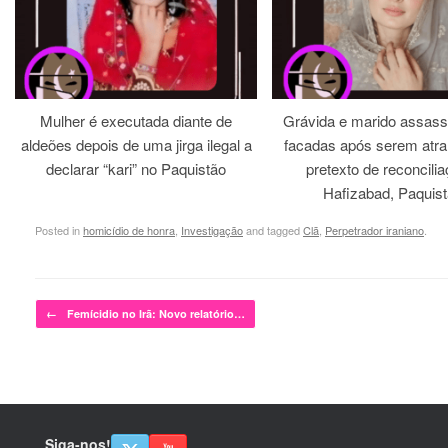
Mulher é executada diante de
Grávida e marido assass
aldeões depois de uma jirga ilegal a
facadas após serem atra
declarar “kari” no Paquistão
pretexto de reconcili
Hafizabad, Paquis
Posted in
homicídio de honra
,
Investigação
and tagged
Clã
,
Perpetrador iraniano
.
Post navigation
←
Femícidio no Irã: Novo relatório…
Siga-nos!