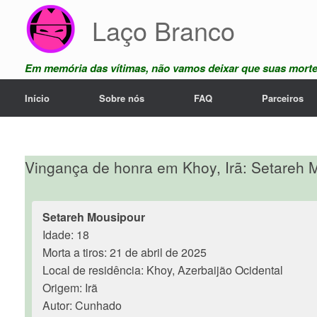
Skip
Laço Branco
to
content
Em memória das vítimas, não vamos deixar que suas mort
Início
Sobre nós
FAQ
Parceiros
Vingança de honra em Khoy, Irã: Setareh 
Setareh Mousipour
Idade: 18
Morta a tiros: 21 de abril de 2025
Local de residência: Khoy, Azerbaijão Ocidental
Origem: Irã
Autor: Cunhado