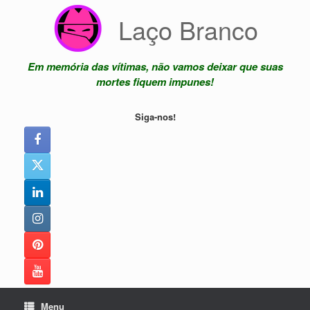
Skip
Laço Branco
to
content
Em memória das vítimas, não vamos deixar que suas
mortes fiquem impunes!
Siga-nos!
Menu