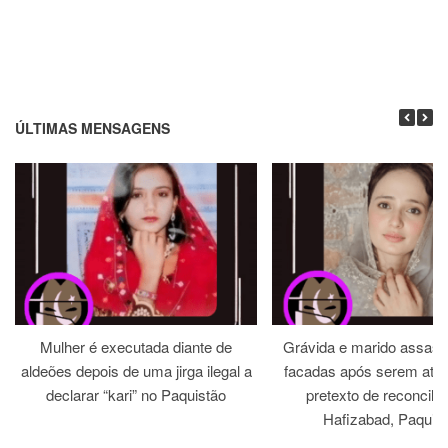
ÚLTIMAS MENSAGENS
Mulher é executada diante de
Grávida e marido assass
aldeões depois de uma jirga ilegal a
facadas após serem atra
declarar “kari” no Paquistão
pretexto de reconcili
Hafizabad, Paquis