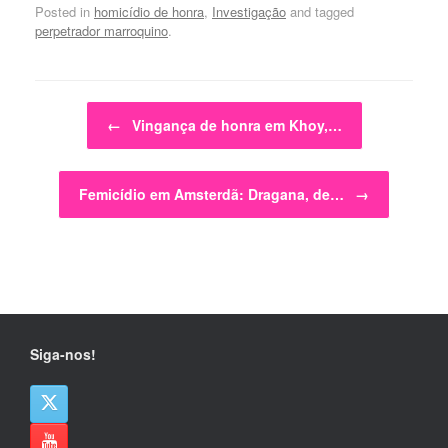
Posted in
homicídio de honra
,
Investigação
and tagged
perpetrador marroquino
.
Post navigation
←
Vingança de honra em Khoy,…
Femicídio em Amsterdã: Dragana, de…
→
Siga-nos!