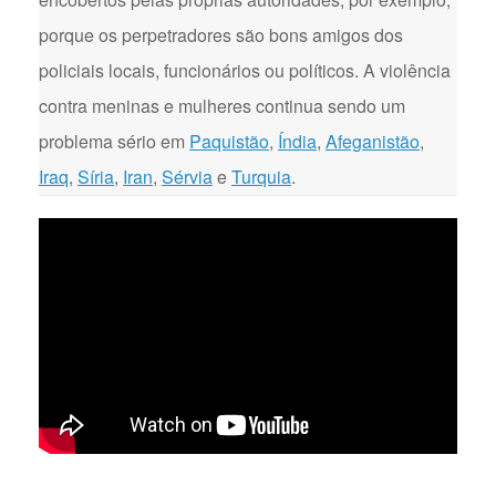
porque os perpetradores são bons amigos dos
policiais locais, funcionários ou políticos. A violência
contra meninas e mulheres continua sendo um
problema sério em
Paquistão
,
Índia
,
Afeganistão
,
Iraq
,
Síria
,
Iran
,
Sérvia
e
Turquia
.