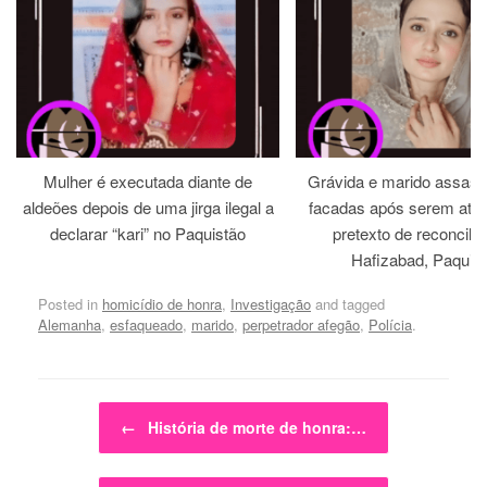
Mulher é executada diante de
Grávida e marido assass
aldeões depois de uma jirga ilegal a
facadas após serem atra
declarar “kari” no Paquistão
pretexto de reconcili
Hafizabad, Paquis
Posted in
homicídio de honra
,
Investigação
and tagged
Alemanha
,
esfaqueado
,
marido
,
perpetrador afegão
,
Polícia
.
Post navigation
←
História de morte de honra:…