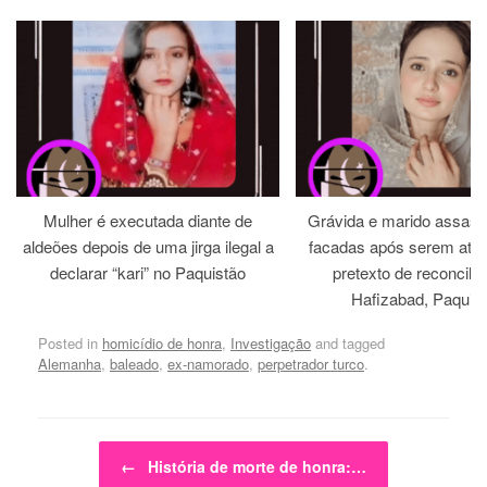
Mulher é executada diante de
Grávida e marido assass
aldeões depois de uma jirga ilegal a
facadas após serem atra
declarar “kari” no Paquistão
pretexto de reconcili
Hafizabad, Paquis
Posted in
homicídio de honra
,
Investigação
and tagged
Alemanha
,
baleado
,
ex-namorado
,
perpetrador turco
.
Post navigation
←
História de morte de honra:…