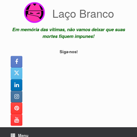
Skip
Laço Branco
to
content
Em memória das vítimas, não vamos deixar que suas
mortes fiquem impunes!
Siga-nos!
Menu