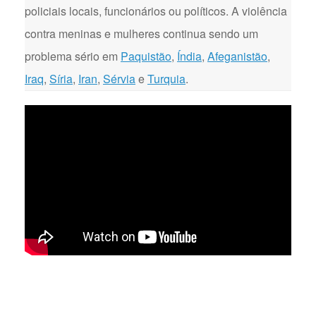
policiais locais, funcionários ou políticos. A violência
contra meninas e mulheres continua sendo um
problema sério em
Paquistão
,
Índia
,
Afeganistão
,
Iraq
,
Síria
,
Iran
,
Sérvia
e
Turquia
.