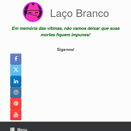
Skip
Laço Branco
to
content
Em memória das vítimas, não vamos deixar que suas
mortes fiquem impunes!
Siga-nos!
Menu