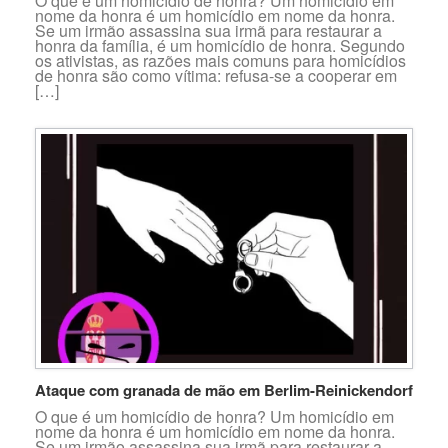
O que é um homicídio de honra? Um homicídio em
nome da honra é um homicídio em nome da honra.
Se um irmão assassina sua irmã para restaurar a
honra da família, é um homicídio de honra. Segundo
os ativistas, as razões mais comuns para homicídios
de honra são como vítima: refusa-se a cooperar em
[…]
Ataque com granada de mão em Berlim-Reinickendorf
O que é um homicídio de honra? Um homicídio em
nome da honra é um homicídio em nome da honra.
Se um irmão assassina sua irmã para restaurar a