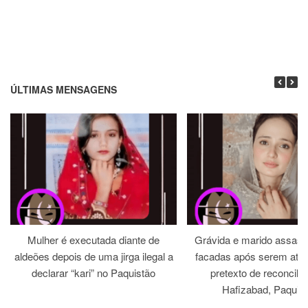
ÚLTIMAS MENSAGENS
Mulher é executada diante de
Grávida e marido assass
aldeões depois de uma jirga ilegal a
facadas após serem atra
declarar “kari” no Paquistão
pretexto de reconcili
Hafizabad, Paquis