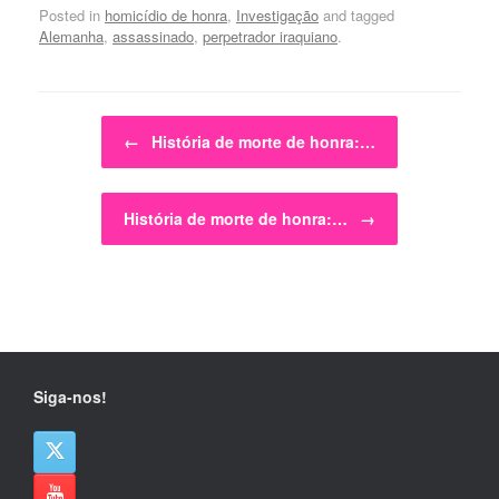
Posted in
homicídio de honra
,
Investigação
and tagged
Alemanha
,
assassinado
,
perpetrador iraquiano
.
Post navigation
←
História de morte de honra:…
História de morte de honra:…
→
Siga-nos!