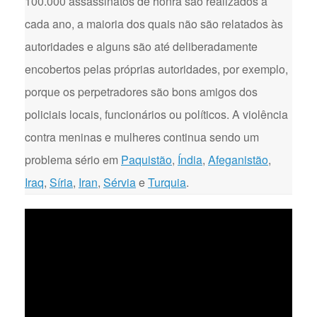
100.000 assassinatos de honra são realizados a
cada ano, a maioria dos quais não são relatados às
autoridades e alguns são até deliberadamente
encobertos pelas próprias autoridades, por exemplo,
porque os perpetradores são bons amigos dos
policiais locais, funcionários ou políticos. A violência
contra meninas e mulheres continua sendo um
problema sério em
Paquistão
,
Índia
,
Afeganistão
,
Iraq
,
Síria
,
Iran
,
Sérvia
e
Turquia
.