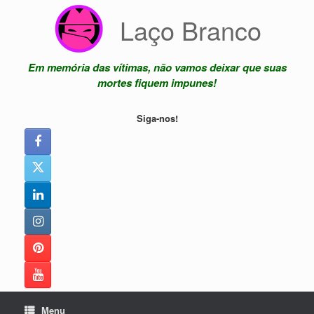
Skip
Laço Branco
to
content
Em memória das vítimas, não vamos deixar que suas
mortes fiquem impunes!
Siga-nos!
Menu