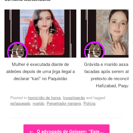
Mulher é executada diante de
Grávida e marido assass
aldeões depois de uma jirga ilegal a
facadas após serem atra
declarar “kari” no Paquistão
pretexto de reconcili
Hafizabad, Paquis
Posted in
homicídio de honra
,
Investigação
and tagged
esfaqueado
,
marido
,
Perpetrador iraniano
,
Polícia
.
Post navigation
←
O advogado de Geissen: “Este…