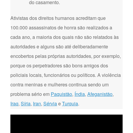
do casamento.
Ativistas dos direitos humanos acreditam que
100.000 assassinatos de honra são realizados a
cada ano, a maioria dos quais não são relatados às
autoridades e alguns são até deliberadamente
encobertos pelas próprias autoridades, por exemplo,
porque os perpetradores são bons amigos dos
policiais locais, funcionários ou políticos. A violência
contra meninas e mulheres continua sendo um
problema sério em
Paquistão
,
Índia
,
Afeganistão
,
Iraq
,
Síria
,
Iran
,
Sérvia
e
Turquia
.