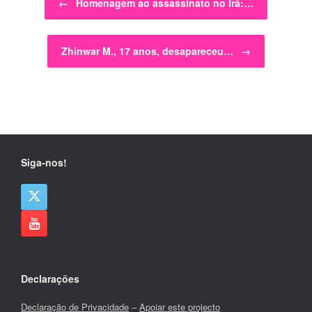
←
Homenagem ao assassinato no Irã:…
Zhinwar M., 17 anos, desapareceu…
→
Siga-nos!
Declarações
Declaração de Privacidade
–
Apoiar este projecto