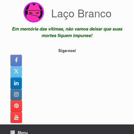
Skip
Laço Branco
to
content
Em memória das vítimas, não vamos deixar que suas
mortes fiquem impunes!
Siga-nos!
Menu