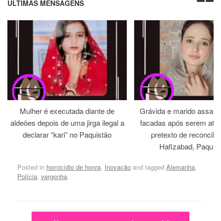
ÚLTIMAS MENSAGENS
Mulher é executada diante de
Grávida e marido assass
aldeões depois de uma jirga ilegal a
facadas após serem atra
declarar “kari” no Paquistão
pretexto de reconcili
Hafizabad, Paquis
Posted in
homicídio de honra
,
Inovação
and tagged
Alemanha
,
Polícia
,
vergonha
.
Post navigation