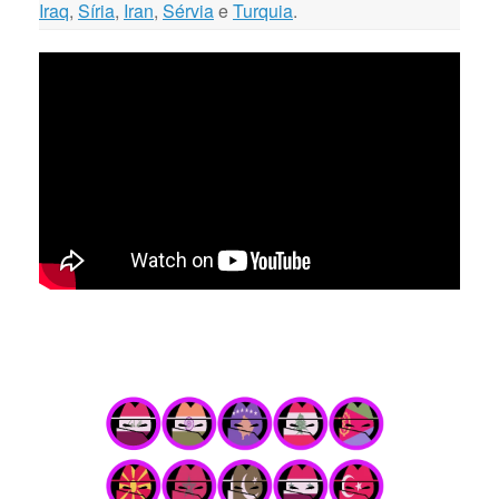
Iraq
,
Síria
,
Iran
,
Sérvia
e
Turquia
.