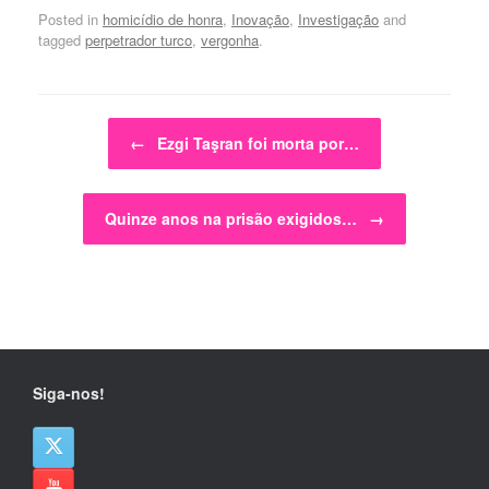
Posted in
homicídio de honra
,
Inovação
,
Investigação
and
tagged
perpetrador turco
,
vergonha
.
Post navigation
←
Ezgi Taşran foi morta por…
Quinze anos na prisão exigidos…
→
Siga-nos!