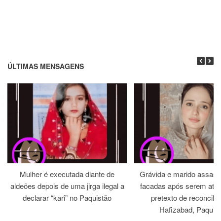
ÚLTIMAS MENSAGENS
Mulher é executada diante de
Grávida e marido assass
aldeões depois de uma jirga ilegal a
facadas após serem atra
declarar “kari” no Paquistão
pretexto de reconcili
Hafizabad, Paquis