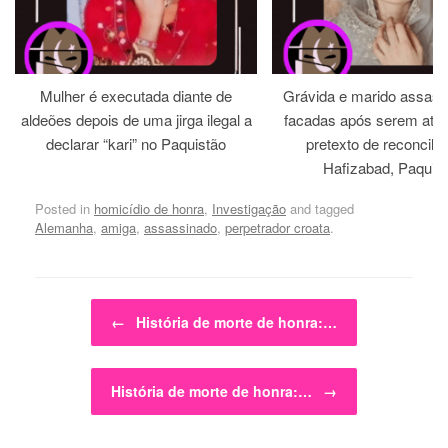
Mulher é executada diante de
Grávida e marido assass
aldeões depois de uma jirga ilegal a
facadas após serem atra
declarar “kari” no Paquistão
pretexto de reconcili
Hafizabad, Paquis
Posted in
homicídio de honra
,
Investigação
and tagged
Alemanha
,
amiga
,
assassinado
,
perpetrador croata
.
Post navigation
←
História de morte de honra:…
História de morte de honra:…
→