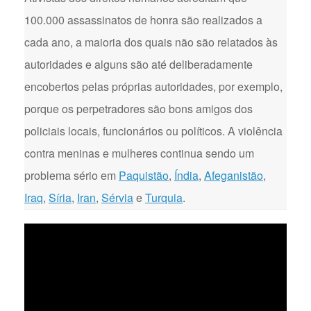
100.000 assassinatos de honra são realizados a
cada ano, a maioria dos quais não são relatados às
autoridades e alguns são até deliberadamente
encobertos pelas próprias autoridades, por exemplo,
porque os perpetradores são bons amigos dos
policiais locais, funcionários ou políticos. A violência
contra meninas e mulheres continua sendo um
problema sério em
Paquistão
,
Índia
,
Afeganistão
,
Iraq
,
Síria
,
Iran
,
Sérvia
e
Turquia
.