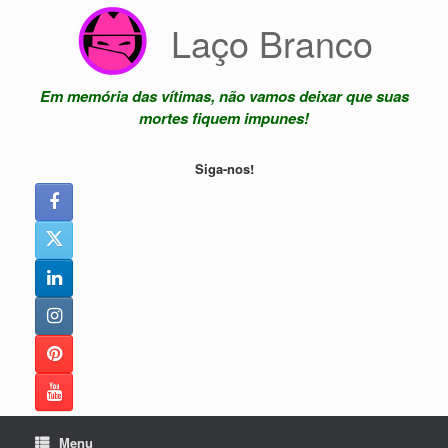
Skip
Laço Branco
to
content
Em memória das vítimas, não vamos deixar que suas
mortes fiquem impunes!
Siga-nos!
Menu