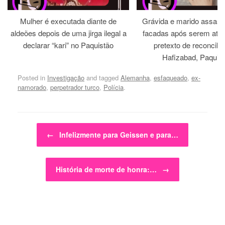
Mulher é executada diante de
Grávida e marido assass
aldeões depois de uma jirga ilegal a
facadas após serem atra
declarar “kari” no Paquistão
pretexto de reconcili
Hafizabad, Paquis
Posted in
Investigação
and tagged
Alemanha
,
esfaqueado
,
ex-
namorado
,
perpetrador turco
,
Polícia
.
Post navigation
←
Infelizmente para Geissen e para…
História de morte de honra:…
→