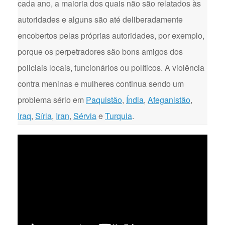
cada ano, a maioria dos quais não são relatados às
autoridades e alguns são até deliberadamente
encobertos pelas próprias autoridades, por exemplo,
porque os perpetradores são bons amigos dos
policiais locais, funcionários ou políticos. A violência
contra meninas e mulheres continua sendo um
problema sério em
Paquistão
,
Índia
,
Afeganistão
,
Iraq
,
Síria
,
Iran
,
Sérvia
e
Turquia
.