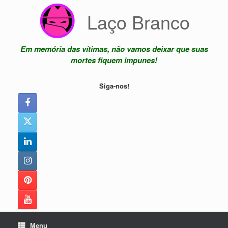
Skip
Laço Branco
to
content
Em memória das vítimas, não vamos deixar que suas
mortes fiquem impunes!
Siga-nos!
Menu