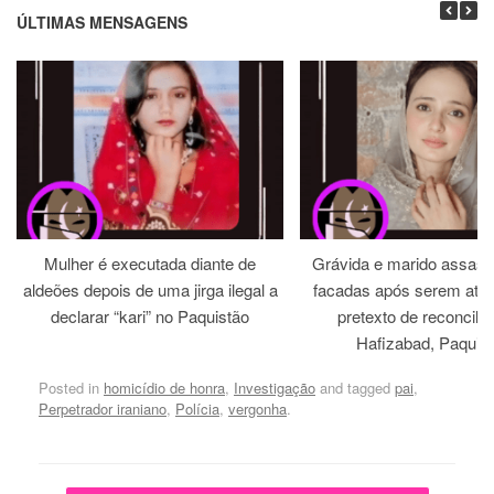
ÚLTIMAS MENSAGENS
Mulher é executada diante de
Grávida e marido assass
aldeões depois de uma jirga ilegal a
facadas após serem atra
declarar “kari” no Paquistão
pretexto de reconcili
Hafizabad, Paquis
Posted in
homicídio de honra
,
Investigação
and tagged
pai
,
Perpetrador iraniano
,
Polícia
,
vergonha
.