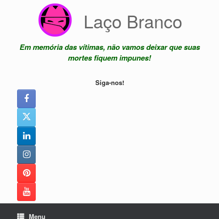
Skip
Laço Branco
to
content
Em memória das vítimas, não vamos deixar que suas
mortes fiquem impunes!
Siga-nos!
Menu