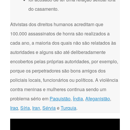
do casamento.
Ativistas dos direitos humanos acreditam que
100.000 assassinatos de honra são realizados a
cada ano, a maioria dos quais não são relatados às
autoridades e alguns são até deliberadamente
encobertos pelas próprias autoridades, por exemplo,
porque os perpetradores são bons amigos dos
policiais locais, funcionários ou políticos. A violência
contra meninas e mulheres continua sendo um
problema sério em
Paquistão
,
Índia
,
Afeganistão
,
Iraq
,
Síria
,
Iran
,
Sérvia
e
Turquia
.