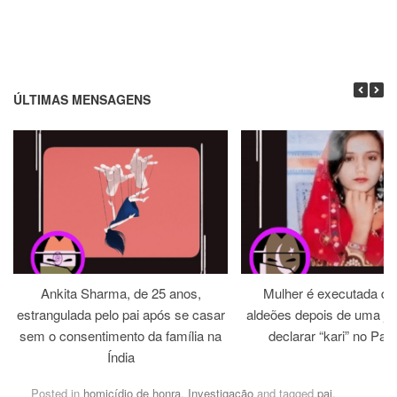
ÚLTIMAS MENSAGENS
Ankita Sharma, de 25 anos,
Mulher é executada dia
estrangulada pelo pai após se casar
aldeões depois de uma jirg
sem o consentimento da família na
declarar “kari” no Paq
Índia
Posted in
homicídio de honra
,
Investigação
and tagged
pai
,