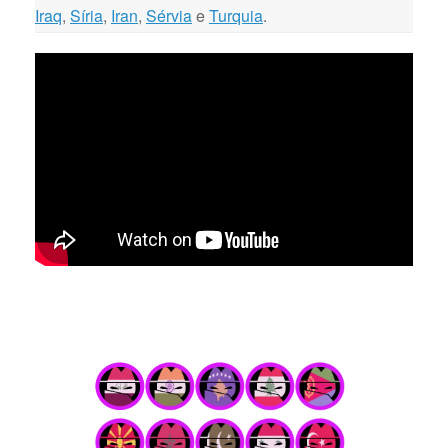
Iraq
,
Síria
,
Iran
,
Sérvia
e
Turquia
.