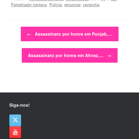
Perpetrador iraniano
,
Polícia
,
renunciar
,
vergonha
.
Post navigation
←
Assassinato por honra em Punjab,…
Assassinato por honra em Ahvaz,…
→
Siga-nos!