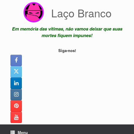
Skip
Laço Branco
to
content
Em memória das vítimas, não vamos deixar que suas
mortes fiquem impunes!
Siga-nos!
Menu