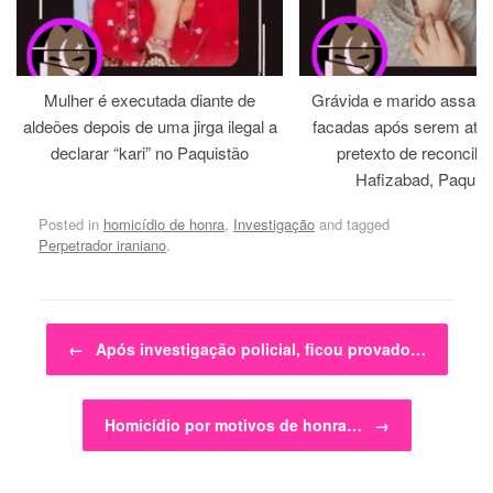
Mulher é executada diante de
Grávida e marido assass
aldeões depois de uma jirga ilegal a
facadas após serem atra
declarar “kari” no Paquistão
pretexto de reconcili
Hafizabad, Paquis
Posted in
homicídio de honra
,
Investigação
and tagged
Perpetrador iraniano
.
Post navigation
←
Após investigação policial, ficou provado…
Homicídio por motivos de honra…
→