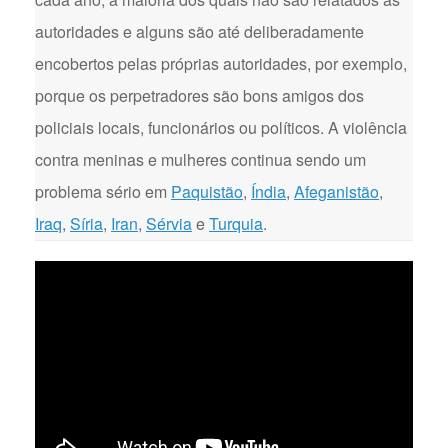
autoridades e alguns são até deliberadamente
encobertos pelas próprias autoridades, por exemplo,
porque os perpetradores são bons amigos dos
policiais locais, funcionários ou políticos. A violência
contra meninas e mulheres continua sendo um
problema sério em
Paquistão
,
Índia
,
Afeganistão
,
Iraq
,
Síria
,
Iran
,
Sérvia
e
Turquia
.