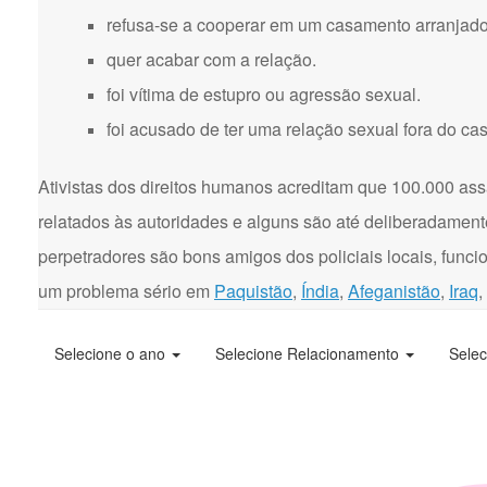
refusa-se a cooperar em um casamento arranjado
quer acabar com a relação.
foi vítima de estupro ou agressão sexual.
foi acusado de ter uma relação sexual fora do ca
Ativistas dos direitos humanos acreditam que 100.000 ass
relatados às autoridades e alguns são até deliberadament
perpetradores são bons amigos dos policiais locais, funci
um problema sério em
Paquistão
,
Índia
,
Afeganistão
,
Iraq
,