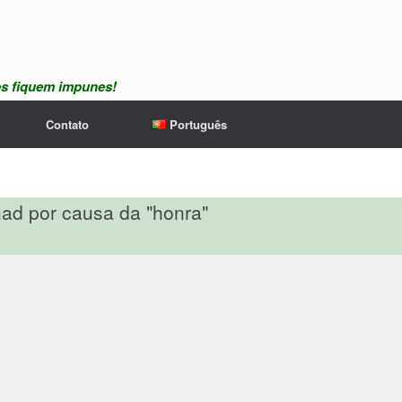
es fiquem impunes!
Contato
Português
d por causa da "honra"