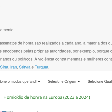
.
samento.
assinatos de honra são realizados a cada ano, a maioria dos q
e encobertos pelas próprias autoridades, por exemplo, porque 
onários ou políticos. A violência contra meninas e mulheres con
Síria
,
Iran
,
Sérvia
e
Turquia
.