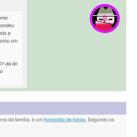
como
scondeu
pós a
durou um
1 da lei
 o
ra da família, é um
homicídio de honra
. Segundo os