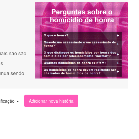
uais não são
os
tinua sendo