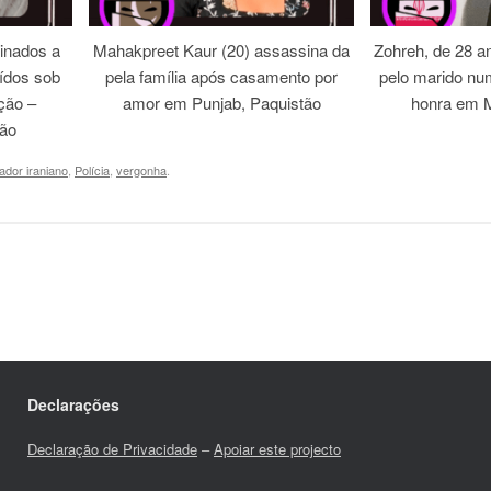
inados a
Mahakpreet Kaur (20) assassina da
Zohreh, de 28 an
ídos sob
pela família após casamento por
pelo marido nu
ação –
amor em Punjab, Paquistão
honra em M
tão
ador iraniano
,
Polícia
,
vergonha
.
Declarações
Declaração de Privacidade
–
Apoiar este projecto