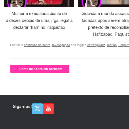
Mulher é executada diante de
Grávida e marido assass
aldeões depois de uma jirga ilegal a
facadas após serem atra
declarar “kari” no Paquistão
pretexto de reconcili
Hafizabad, Paquis
Posted in
homicídio de honra
,
Investigação
and tagged
estrangulado
,
marido
,
Perpetr
Post navigation
←
Crime de honra em Sardasht,…
Siga-nos!