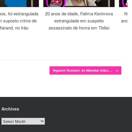
os, foi estrangulada
20 anos de idade, Fatima Kerimova
Noi
m suposto crime de
estrangulada em suspeito
anos 
arand, no Irão
assassinato de honra em Tbilisi
Yeganeh Rostami, de Mahallat (Irão),…
→
Archives
Archives