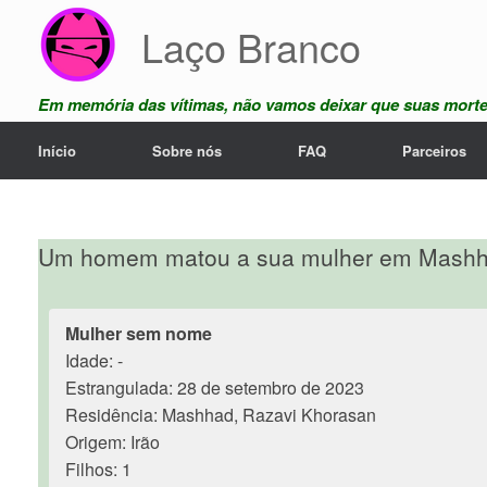
Skip
Laço Branco
to
content
Em memória das vítimas, não vamos deixar que suas mort
Início
Sobre nós
FAQ
Parceiros
Um homem matou a sua mulher em Mashha
Mulher sem nome
Idade: -
Estrangulada: 28 de setembro de 2023
Residência: Mashhad, Razavi Khorasan
Origem: Irão
Filhos: 1