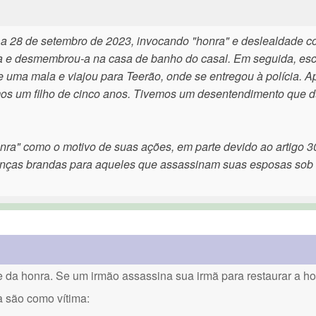
a 28 de setembro de 2023, invocando "honra" e deslealdade 
-a e desmembrou-a na casa de banho do casal. Em seguida, e
e uma mala e viajou para Teerão, onde se entregou à polícia. A
mos um filho de cinco anos. Tivemos um desentendimento que 
nra" como o motivo de suas ações, em parte devido ao artigo 30
tenças brandas para aqueles que assassinam suas esposas sob
a honra. Se um irmão assassina sua irmã para restaurar a hon
a são como vítima: