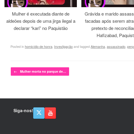
Mulher é executada diante de
Grávida e marido assass
aldeões depois de uma jirga ilegal a
facadas após serem atra
declarar “kari” no Paquistão
pretexto de reconcili
Hafizabad, Paquis
Posted in
homicídio de honra
,
Investigação
and tagged
Alemanha
,
assassinado
,
perp
Post navigation
←
Mulher morta no parque de…
Siga-nos!