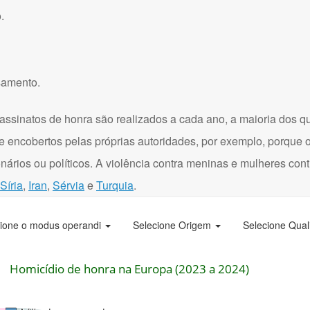
.
samento.
assinatos de honra são realizados a cada ano, a maioria dos q
e encobertos pelas próprias autoridades, por exemplo, porque 
onários ou políticos. A violência contra meninas e mulheres con
Síria
,
Iran
,
Sérvia
e
Turquia
.