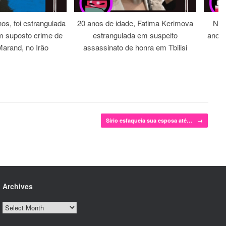
os, foi estrangulada
20 anos de idade, Fatima Kerimova
Noi
m suposto crime de
estrangulada em suspeito
anos 
arand, no Irão
assassinato de honra em Tbilisi
Sírio esfaqueia sua esposa até…
→
Archives
Archives