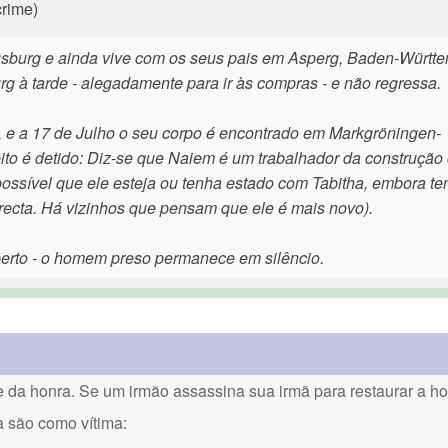
crime)
gsburg e ainda vive com os seus pais em Asperg, Baden-Württ
rg à tarde - alegadamente para ir às compras - e não regressa.
, e a 17 de Julho o seu corpo é encontrado em Markgröningen-
ito é detido: Diz-se que Naiem é um trabalhador da construção c
ossível que ele esteja ou tenha estado com Tabitha, embora t
rrecta. Há vizinhos que pensam que ele é mais novo).
erto - o homem preso permanece em silêncio.
a honra. Se um irmão assassina sua irmã para restaurar a hon
a são como vítima: