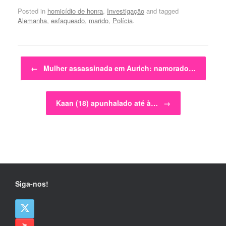
Posted in
homicídio de honra
,
Investigação
and tagged
Alemanha
,
esfaqueado
,
marido
,
Polícia
.
Post navigation
←
Mulher assassinada em Aurich: namorado…
Kaan (18) apunhalado até à…
→
Siga-nos!