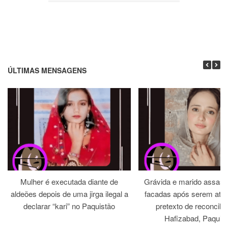
ÚLTIMAS MENSAGENS
Mulher é executada diante de
Grávida e marido assass
aldeões depois de uma jirga ilegal a
facadas após serem atra
declarar “kari” no Paquistão
pretexto de reconcili
Hafizabad, Paquis