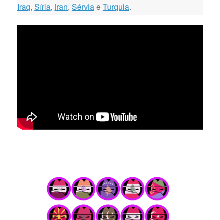
Iraq
,
Síria
,
Iran
,
Sérvia
e
Turquia
.