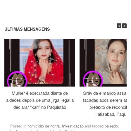
ÚLTIMAS MENSAGENS
Mulher é executada diante de
Grávida e marido assass
aldeões depois de uma jirga ilegal a
facadas após serem atra
declarar “kari” no Paquistão
pretexto de reconcili
Hafizabad, Paquis
Posted in
homicídio de honra
,
Investigação
and tagged
baleado
,