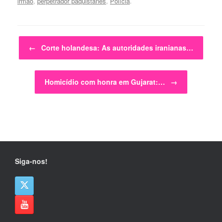
irmão
,
perpetrador paquistanês
,
Polícia
.
Post navigation
←
Corte holandesa: As autoridades iranianas…
Homicídio com honra em Gujarat:…
→
Siga-nos!