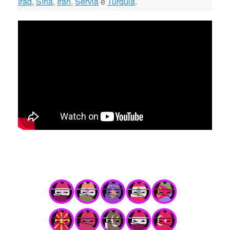
Iraq
,
Síria
,
Iran
,
Sérvia
e
Turquia
.