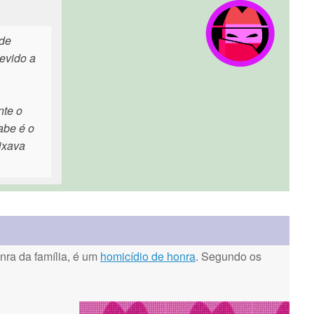
 de
devido a
nte o
abe é o
ixava
ra da família, é um
homicídio de honra
. Segundo os