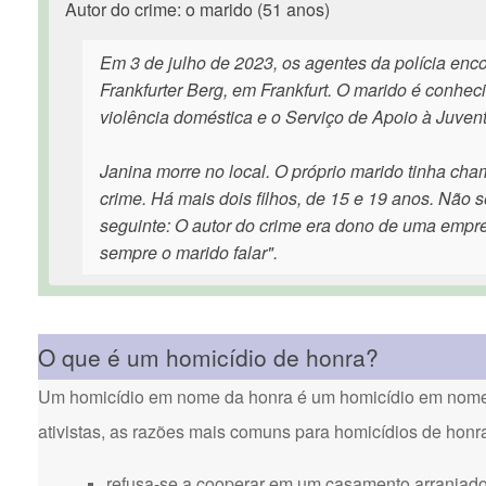
Autor do crime: o marido (51 anos)
Em 3 de julho de 2023, os agentes da polícia enc
Frankfurter Berg, em Frankfurt. O marido é conhec
violência doméstica e o Serviço de Apoio à Juven
Janina morre no local. O próprio marido tinha ch
crime. Há mais dois filhos, de 15 e 19 anos. Não
seguinte: O autor do crime era dono de uma empre
sempre o marido falar".
O que é um homicídio de honra?
Um homicídio em nome da honra é um homicídio em nome d
ativistas, as razões mais comuns para homicídios de honr
refusa-se a cooperar em um casamento arranjado