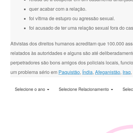
quer acabar com a relação.
foi vítima de estupro ou agressão sexual.
foi acusado de ter uma relação sexual fora do ca
Ativistas dos direitos humanos acreditam que 100.000 ass
relatados às autoridades e alguns são até deliberadament
perpetradores são bons amigos dos policiais locais, funci
um problema sério em
Paquistão
,
Índia
,
Afeganistão
,
Iraq
,