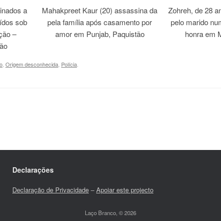
inados a
Mahakpreet Kaur (20) assassina da
Zohreh, de 28 an
ídos sob
pela família após casamento por
pelo marido nu
ação –
amor em Punjab, Paquistão
honra em M
tão
o
,
Origem desconhecida
,
Polícia
.
Declarações
Declaração de Privacidade
–
Apoiar este projecto
Laço Branco, © 2026