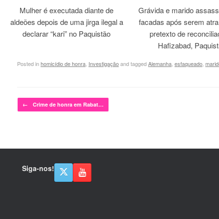
Mulher é executada diante de
Grávida e marido assass
aldeões depois de uma jirga ilegal a
facadas após serem atra
declarar “kari” no Paquistão
pretexto de reconcili
Hafizabad, Paquis
Posted in
homicídio de honra
,
Investigação
and tagged
Alemanha
,
esfaqueado
,
marid
Post navigation
←
Crime de honra em Rabat…
Siga-nos!