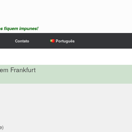
es fiquem impunes!
Contato
Português
 em Frankfurt
e)