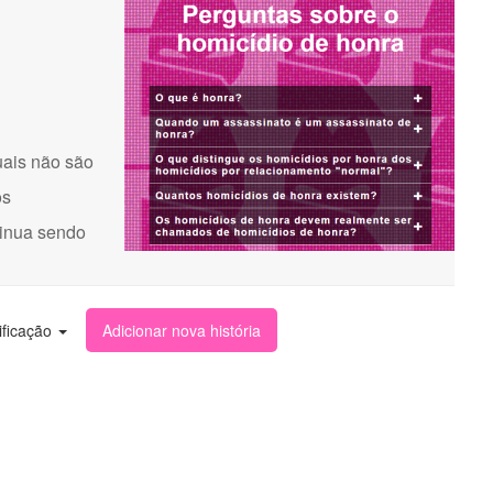
uais não são
os
tinua sendo