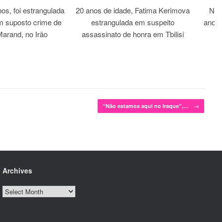
os, foi estrangulada
20 anos de idade, Fatima Kerimova
Noi
m suposto crime de
estrangulada em suspeito
anos 
arand, no Irão
assassinato de honra em Tbilisi
“Não estamos aqui no Iraque”,…
→
Archives
Archives