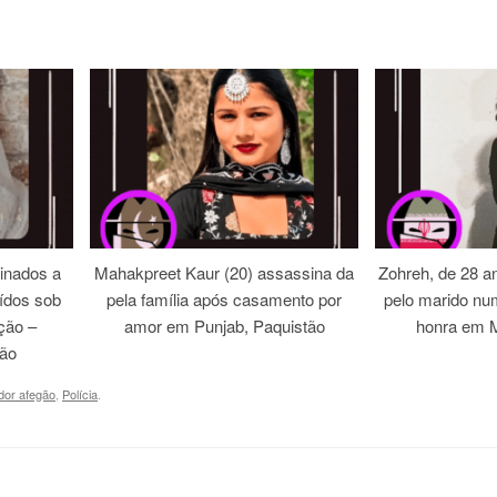
inados a
Mahakpreet Kaur (20) assassina da
Zohreh, de 28 an
ídos sob
pela família após casamento por
pelo marido nu
ação –
amor em Punjab, Paquistão
honra em M
tão
dor afegão
,
Polícia
.