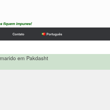
es fiquem impunes!
Contato
Português
 marido em Pakdasht