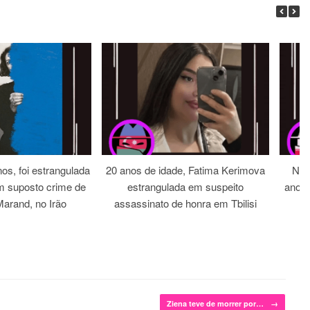
os, foi estrangulada
20 anos de idade, Fatima Kerimova
Noi
m suposto crime de
estrangulada em suspeito
anos 
arand, no Irão
assassinato de honra em Tbilisi
Ziena teve de morrer por…
→