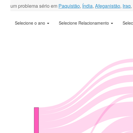
um problema sério em
Paquistão
,
Índia
,
Afeganistão
,
Iraq
,