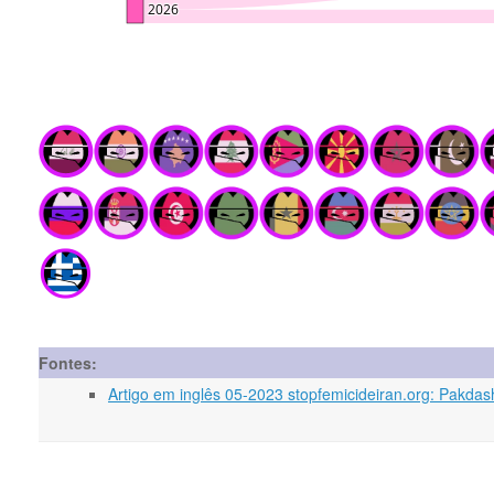
Fontes:
Artigo em inglês 05-2023 stopfemicideiran.org: Pakdas