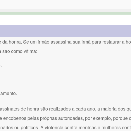
a honra. Se um irmão assassina sua irmã para restaurar a hon
a são como vítima:
.
samento.
assinatos de honra são realizados a cada ano, a maioria dos q
e encobertos pelas próprias autoridades, por exemplo, porque 
onários ou políticos. A violência contra meninas e mulheres con