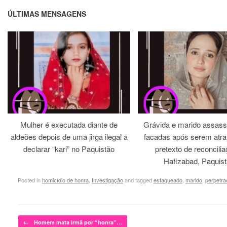
ÚLTIMAS MENSAGENS
Mulher é executada diante de
Grávida e marido assass
aldeões depois de uma jirga ilegal a
facadas após serem atra
declarar “kari” no Paquistão
pretexto de reconcili
Hafizabad, Paquis
Posted in
homicídio de honra
,
Investigação
and tagged
esfaqueado
,
marido
,
perpetra
Post navigation
←
Homem mata irmã por “honra”…