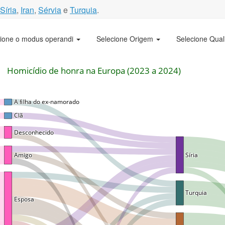
Síria
,
Iran
,
Sérvia
e
Turquia
.