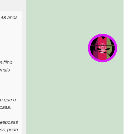
 48 anos
 filho
 mais
 o que o
 casa.
x)esposas
zes, pode