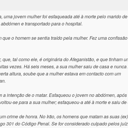
a, uma jovem mulher foi esfaqueada até à morte pelo marido de
 abdómen e transportado para o hospital.
m que o homem se sentia traído pela mulher. Fez uma confissão
que, tal como ele, é originária do Afeganistão, e que tinham um
itas vezes. Há seis meses, a sua mulher saiu de casa e nunca
a certa altura, soube que a mulher estava em contacto com um
an.
om a intenção de o matar. Esfaqueou o jovem no abdómen, após
oltou-se para a sua mulher; esfaqueou-a até à morte e saiu de
mo um crime de honra. No Irão, os homens que matam as suas (e
tigo 301 do Código Penal. Se for considerado culpado pelos juí