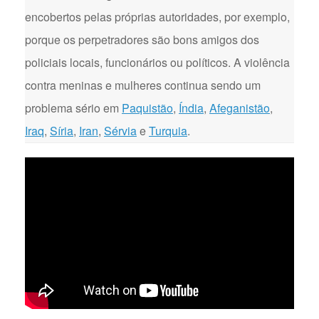
encobertos pelas próprias autoridades, por exemplo,
porque os perpetradores são bons amigos dos
policiais locais, funcionários ou políticos. A violência
contra meninas e mulheres continua sendo um
problema sério em
Paquistão
,
Índia
,
Afeganistão
,
Iraq
,
Síria
,
Iran
,
Sérvia
e
Turquia
.