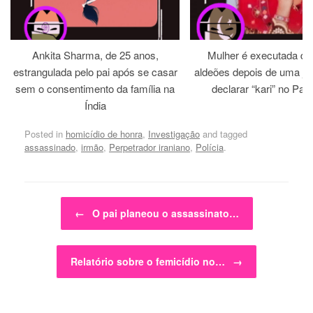
Ankita Sharma, de 25 anos,
Mulher é executada dia
estrangulada pelo pai após se casar
aldeões depois de uma jirg
sem o consentimento da família na
declarar “kari” no Paq
Índia
Posted in
homicídio de honra
,
Investigação
and tagged
assassinado
,
irmão
,
Perpetrador iraniano
,
Polícia
.
Post navigation
←
O pai planeou o assassinato…
Relatório sobre o femicídio no…
→