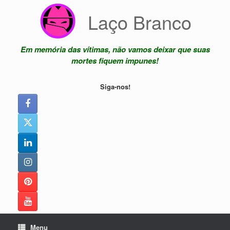
Skip
Laço Branco
to
content
Em memória das vítimas, não vamos deixar que suas
mortes fiquem impunes!
Siga-nos!
Menu