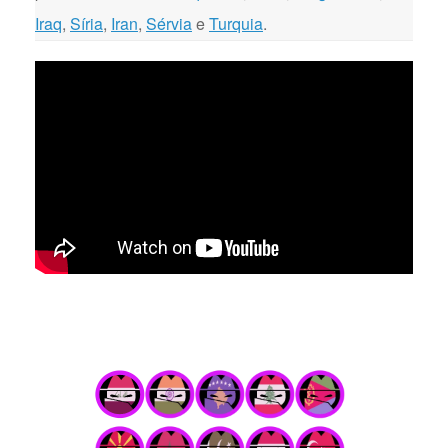
Iraq
,
Síria
,
Iran
,
Sérvia
e
Turquia
.