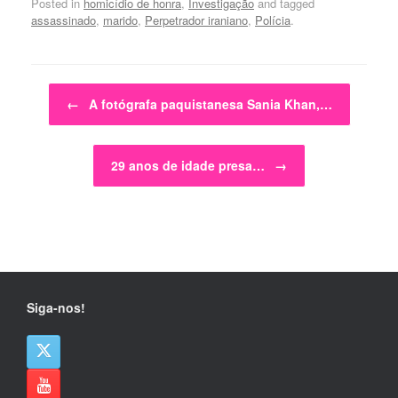
Posted in
homicídio de honra
,
Investigação
and tagged
assassinado
,
marido
,
Perpetrador iraniano
,
Polícia
.
Post navigation
←
A fotógrafa paquistanesa Sania Khan,…
29 anos de idade presa…
→
Siga-nos!