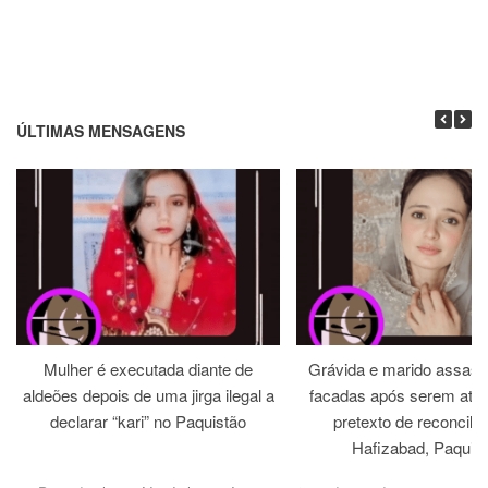
ÚLTIMAS MENSAGENS
Mulher é executada diante de
Grávida e marido assass
aldeões depois de uma jirga ilegal a
facadas após serem atra
declarar “kari” no Paquistão
pretexto de reconcili
Hafizabad, Paquis