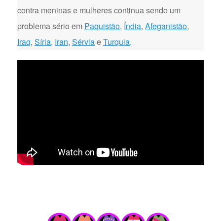
contra meninas e mulheres continua sendo um
problema sério em
Paquistão
,
Índia
,
Afeganistão
,
Iraq
,
Síria
,
Iran
,
Sérvia
e
Turquia
.