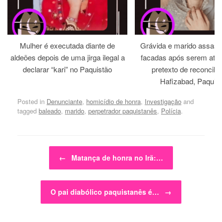
Mulher é executada diante de
Grávida e marido assass
aldeões depois de uma jirga ilegal a
facadas após serem atra
declarar “kari” no Paquistão
pretexto de reconcili
Hafizabad, Paquis
Posted in
Denunciante
,
homicídio de honra
,
Investigação
and
tagged
baleado
,
marido
,
perpetrador paquistanês
,
Polícia
.
Post navigation
←
Matança de honra no Irã:…
O pai diabólico paquistanês é…
→