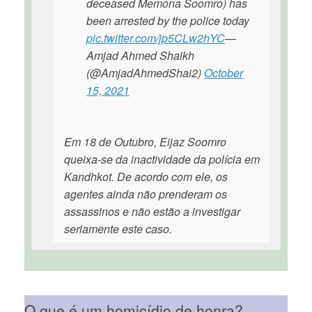
deceased Memona Soomro) has
been arrested by the police today
pic.twitter.com/jp5CLw2hYC
—
Amjad Ahmed Shaikh
(@AmjadAhmedShai2)
October
15, 2021
Em 18 de Outubro, Eijaz Soomro
queixa-se da inactividade da polícia em
Kandhkot. De acordo com ele, os
agentes ainda não prenderam os
assassinos e não estão a investigar
seriamente este caso.
O que é um homicídio de honra?