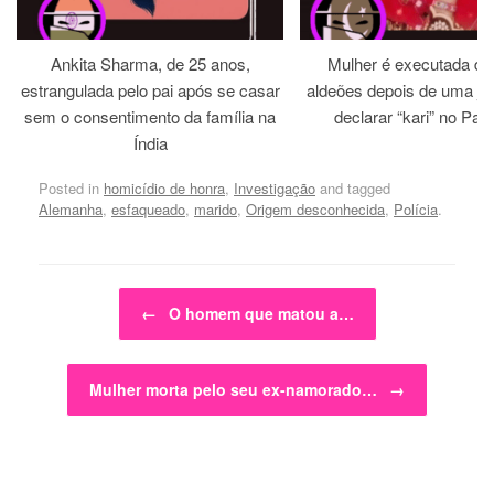
Ankita Sharma, de 25 anos,
Mulher é executada dia
estrangulada pelo pai após se casar
aldeões depois de uma jirg
sem o consentimento da família na
declarar “kari” no Paq
Índia
Posted in
homicídio de honra
,
Investigação
and tagged
Alemanha
,
esfaqueado
,
marido
,
Origem desconhecida
,
Polícia
.
Post navigation
←
O homem que matou a…
Mulher morta pelo seu ex-namorado…
→