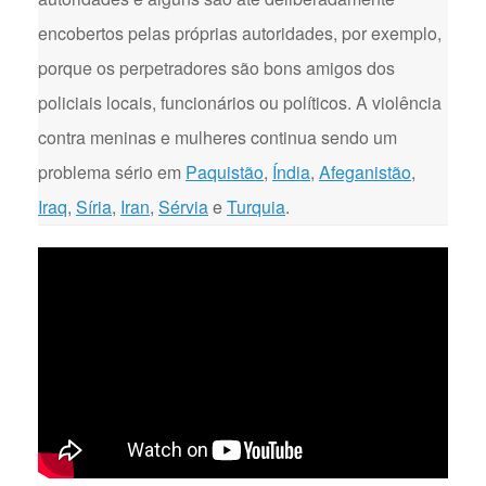
encobertos pelas próprias autoridades, por exemplo,
porque os perpetradores são bons amigos dos
policiais locais, funcionários ou políticos. A violência
contra meninas e mulheres continua sendo um
problema sério em
Paquistão
,
Índia
,
Afeganistão
,
Iraq
,
Síria
,
Iran
,
Sérvia
e
Turquia
.