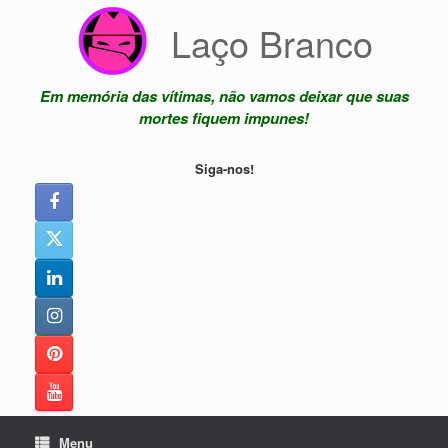
Skip
Laço Branco
to
content
Em memória das vítimas, não vamos deixar que suas
mortes fiquem impunes!
Siga-nos!
Menu