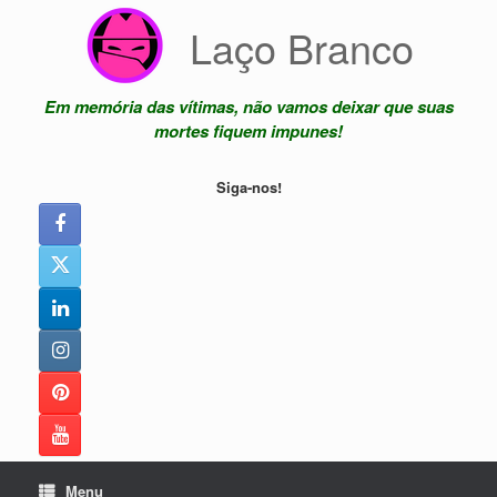
Skip
Laço Branco
to
content
Em memória das vítimas, não vamos deixar que suas
mortes fiquem impunes!
Siga-nos!
Menu