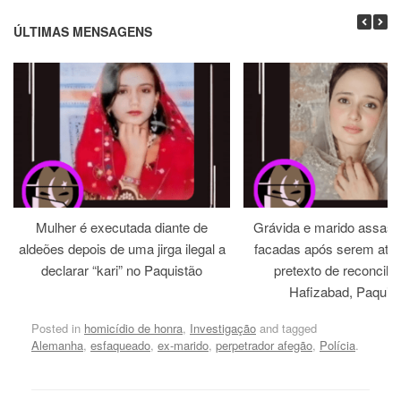
ÚLTIMAS MENSAGENS
Mulher é executada diante de
Grávida e marido assass
aldeões depois de uma jirga ilegal a
facadas após serem atra
declarar “kari” no Paquistão
pretexto de reconcili
Hafizabad, Paquis
Posted in
homicídio de honra
,
Investigação
and tagged
Alemanha
,
esfaqueado
,
ex-marido
,
perpetrador afegão
,
Polícia
.