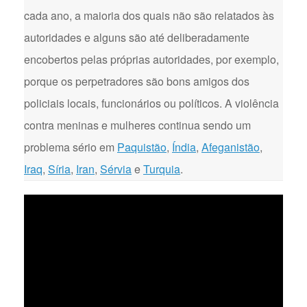
cada ano, a maioria dos quais não são relatados às
autoridades e alguns são até deliberadamente
encobertos pelas próprias autoridades, por exemplo,
porque os perpetradores são bons amigos dos
policiais locais, funcionários ou políticos. A violência
contra meninas e mulheres continua sendo um
problema sério em
Paquistão
,
Índia
,
Afeganistão
,
Iraq
,
Síria
,
Iran
,
Sérvia
e
Turquia
.