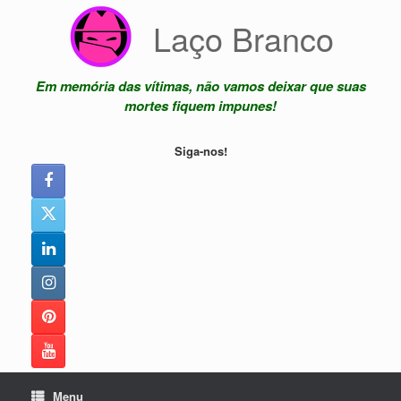
Skip
Laço Branco
to
content
Em memória das vítimas, não vamos deixar que suas
mortes fiquem impunes!
Siga-nos!
Menu