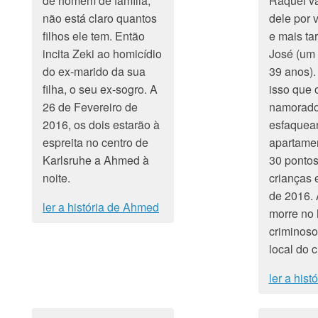
de homem de família,
Raquel va
não está claro quantos
dele por 
filhos ele tem. Então
e mais ta
incita Zeki ao homicídio
José (um 
do ex-marido da sua
39 anos).
filha, o seu ex-sogro. A
isso que 
26 de Fevereiro de
namorado
2016, os dois estarão à
esfaquea
espreita no centro de
apartame
Karlsruhe a Ahmed à
30 pontos
noite.
crianças 
de 2016.
ler a história de Ahmed
morre no 
criminoso
local do c
ler a hist