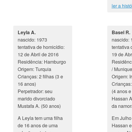
ler a his
Leyla A.
Basel R.
nascido: 1973
nascido: 
tentativa de homicídio:
tentativa 
12 de Abril de 2016
19 de Abr
Residência: Hamburgo
Residênc
Origem: Turquia
/ Muniqu
Crianças: 2 filhas (3 e
Origem: Ir
16 anos)
Crianças: 
Perpetrador: seu
(4 anos e
marido divorciado
Hassan A.
Mustafa A. (50 anos)
da namor
A Leyla tem uma filha
Em Julho
de 16 anos de uma
Hassan e 