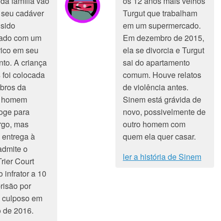
a família vão
os 12 anos mais velhos
 seu cadáver
Turgut que trabalham
 sido
em um supermercado.
lado com um
Em dezembro de 2015,
rico em seu
ela se divorcia e Turgut
to. A criança
sai do apartamento
 foi colocada
comum. Houve relatos
bros da
de violência antes.
 O homem
Sinem está grávida de
foge para
novo, possivelmente de
go, mas
outro homem com
 entrega à
quem ela quer casar.
admite o
ler a história de Sinem
rier Court
 infrator a 10
risão por
o culposo em
 de 2016.