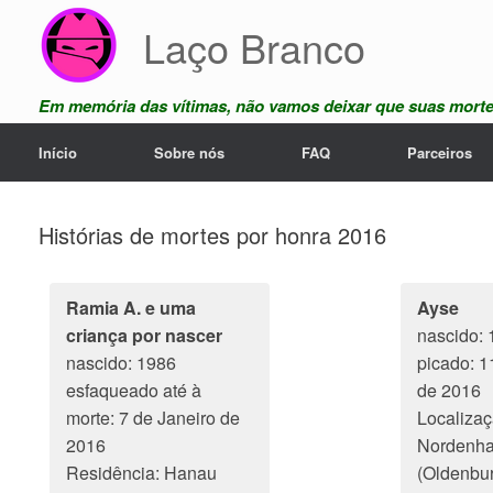
Skip
Laço Branco
to
content
Em memória das vítimas, não vamos deixar que suas mort
Início
Sobre nós
FAQ
Parceiros
Histórias de mortes por honra 2016
Ramia A. e uma
Ayse
criança por nascer
nascido: 
nascido: 1986
picado: 1
esfaqueado até à
de 2016
morte: 7 de Janeiro de
Localizaç
2016
Nordenh
Residência: Hanau
(Oldenbu