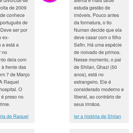
i divorciar-se
alemã e mais tarde
volta de 2009
estuda gestão de
rde conhece
imóveis. Pouco antes
português de
da formatura, o tio
 Deve ser por
Numan decide que ela
o ex-
deve casar com o filho
 a está a
Sefin. Há uma espécie
r no
de noivado de primos.
nto dela com
Nesse momento, o pai
 à frente das
de Shilan, Ghazi (50
em 7 de Março
anos), está no
 A Raquel
estrangeiro. Ele é
hospital. O
considerado moderno e
 é preso no
liberal, ao contrário de
rime.
seus irmãos.
ória de Raquel
ler a história de Shilan