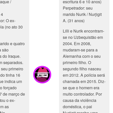
raque /
escritura 6 e 10 anos)
Perpetrador: seu
 4
marido Nurik / Nurjigit
or: O ex-
A. (31 anos)
la (no ato 30
Lilli e Nurik encontram-
se no Uzbequistão em
arido e quatro
2004. Em 2008,
a são
mudaram-se para a
s do Iraque.
Alemanha com o seu
m separados.
primeiro filho. O
 seu primeiro
segundo filho nasceu
ndo tinha 16
em 2012. A polícia será
ue indica um
chamada em 2015. Diz-
o forçado
se que o homem era
 7 de março de
muito controlador. Por
tou o ex-
causa da violência
om as
doméstica, o pai
 No
Nurjigit recebe uma