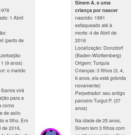
Sinem A. e uma
1976
criança por nascer
ado: 1 Abril
nascido: 1991
esfaqueado até à
ão:
morte: 4 de Abril de
l (perto de
2016
Localização: Donzdorf
zerbaijão
(Baden-Württemberg)
 1 (9 anos)
Origem: Turquia
or: o marido
Crianças: 3 filhos (3, 4,
6 anos, ela está grávida
novamente)
 Samra virá
Perpetrador: seu antigo
ijão para a
parceiro Turgut P. (37
a como
anos)
e de asilo
o e filho. Em
Na idade de 25 anos,
l de 2016,
Sinem tem 3 filhos com