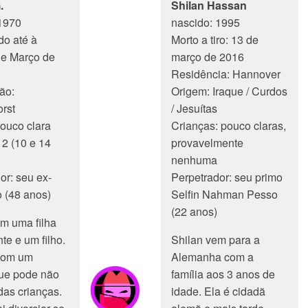
.
Shilan Hassan
1970
nascido: 1995
o até à
Morto a tiro: 13 de
de Março de
março de 2016
Residência: Hannover
ão:
Origem: Iraque / Curdos
rst
/ Jesuítas
ouco clara
Crianças: pouco claras,
 2 (10 e 14
provavelmente
nenhuma
or: seu ex-
Perpetrador: seu primo
 (48 anos)
Selfin Nahman Pesso
(22 anos)
m uma filha
te e um filho.
Shilan vem para a
 com um
Alemanha com a
e pode não
família aos 3 anos de
das crianças.
idade. Ela é cidadã