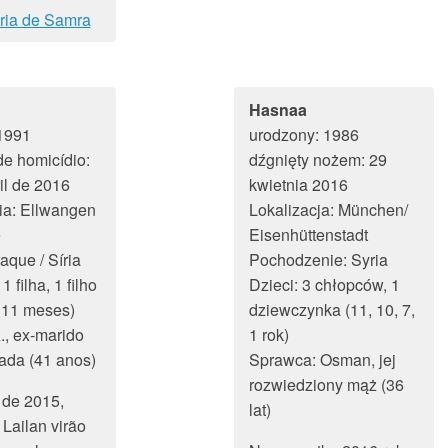
tória de Samra
Hasnaa
1991
urodzony: 1986
de homicídio:
dźgnięty nożem: 29
il de 2016
kwietnia 2016
ia: Ellwangen
Lokalizacja: München/
e
Eisenhüttenstadt
aque / Síria
Pochodzenie: Syria
1 filha, 1 filho
Dzieci: 3 chłopców, 1
 11 meses)
dziewczynka (11, 10, 7,
, ex-marido
1 rok)
ada (41 anos)
Sprawca: Osman, jej
rozwiedziony mąż (36
 de 2015,
lat)
Lailan virão