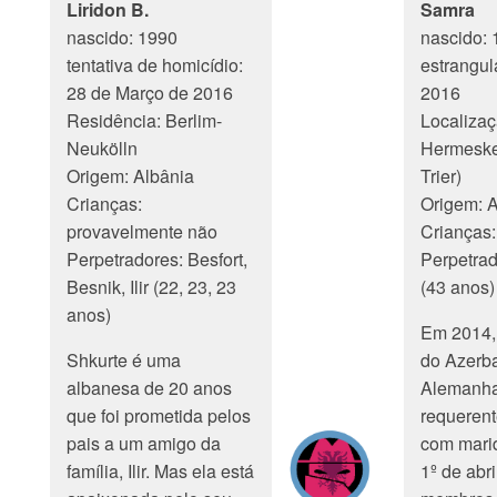
Liridon B.
Samra
nascido: 1990
nascido: 
tentativa de homicídio:
estrangul
28 de Março de 2016
2016
Residência: Berlim-
Localizaç
Neukölln
Hermeskei
Origem: Albânia
Trier)
Crianças:
Origem: A
provavelmente não
Crianças:
Perpetradores: Besfort,
Perpetrad
Besnik, Ilir (22, 23, 23
(43 anos)
anos)
Em 2014,
Shkurte é uma
do Azerba
albanesa de 20 anos
Alemanh
que foi prometida pelos
requerent
pais a um amigo da
com marid
família, Ilir. Mas ela está
1º de abri