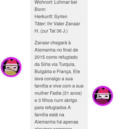
Wohnort: Lohmar bei
Bonn
Herkunft: Syrien
Täter: ihr Vater Zanaar
H. (zur Tat 36 J.)
Zanaar chegará à
Alemanha no final de
2015 como refugiado
da Síria via Turquia,
Bulgária e França. Ele
leva consigo a sua
família e vive com a sua
mulher Fadia (31 anos)
e 3 filhos num abrigo
para refugiados A
família está na
Alemanha há apenas
algumas semanas,