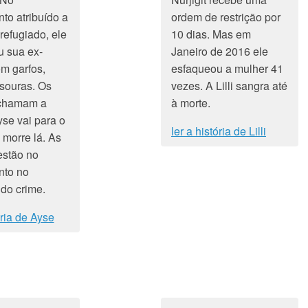
to atribuído a
ordem de restrição por
refugiado, ele
10 dias. Mas em
 sua ex-
Janeiro de 2016 ele
m garfos,
esfaqueou a mulher 41
esouras. Os
vezes. A Lilli sangra até
 chamam a
à morte.
yse vai para o
ler a história de Lilli
 morre lá. As
estão no
nto no
do crime.
ória de Ayse