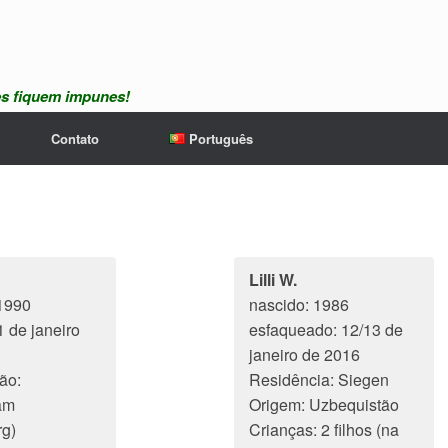
es fiquem impunes!
Contato
Português
Lilli W.
1990
nascido: 1986
1 de janeiro
esfaqueado: 12/13 de
janeiro de 2016
ão:
Residência: Siegen
am
Origem: Uzbequistão
rg)
Crianças: 2 filhos (na