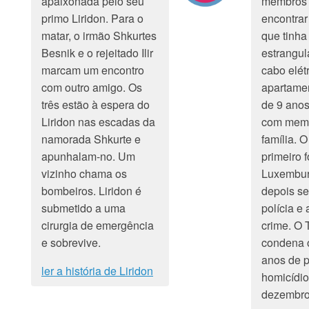
apaixonada pelo seu
membros d
primo Liridon. Para o
encontrar
matar, o irmão Shkurtes
que tinha
Besnik e o rejeitado Ilir
estrangu
marcam um encontro
cabo elét
com outro amigo. Os
apartamen
três estão à espera do
de 9 anos
Liridon nas escadas da
com mem
namorada Shkurte e
família.
apunhalam-no. Um
primeiro 
vizinho chama os
Luxembur
bombeiros. Liridon é
depois se
submetido a uma
polícia e 
cirurgia de emergência
crime. O T
e sobrevive.
condena o
anos de p
ler a história de Liridon
homicídi
dezembro