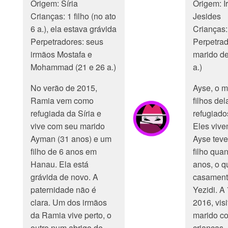
Origem: Síria
Origem: I
Crianças: 1 filho (no ato
Jesides
6 a.), ela estava grávida
Crianças:
Perpetradores: seus
Perpetrad
irmãos Mostafa e
marido de
Mohammad (21 e 26 a.)
a.)
No verão de 2015,
Ayse, o m
Ramia vem como
filhos del
refugiada da Síria e
refugiado
vive com seu marido
Eles vive
Ayman (31 anos) e um
Ayse teve
filho de 6 anos em
filho qua
Hanau. Ela está
anos, o q
grávida de novo. A
casament
paternidade não é
Yezidi. A
clara. Um dos irmãos
2016, visi
da Ramia vive perto, o
marido c
outro num abrigo de
crianças.