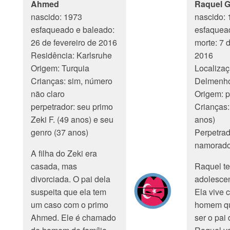
Ahmed
Raquel G
nascido: 1973
nascido: 
esfaqueado e baleado:
esfaquead
26 de fevereiro de 2016
morte: 7 
Residência: Karlsruhe
2016
Origem: Turquia
Localizaç
Crianças: sim, número
Delmenho
não claro
Origem: p
perpetrador: seu primo
Crianças:
Zeki F. (49 anos) e seu
anos)
genro (37 anos)
Perpetrad
namorado
A filha do Zeki era
casada, mas
Raquel te
divorciada. O pai dela
adolescen
suspeita que ela tem
Ela vive
um caso com o primo
homem qu
Ahmed. Ele é chamado
ser o pai 