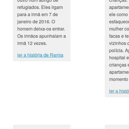
refugiados. Eles ligam
apartamen
para a irmã em 7 de
ele como 
janeiro de 2016. O
esfaqueou
homem deixa-os entrar.
mulher co
Os irmãos apunhalam a
facas e t
irmã 12 vezes.
vizinhos
polícia. A
ler a história de Ramia
hospital e
crianças 
apartame
momento 
ler a hist