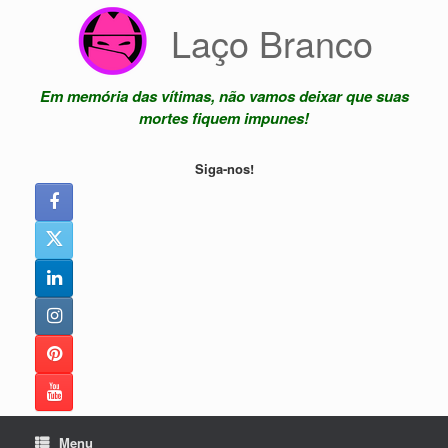
Skip
Laço Branco
to
content
Em memória das vítimas, não vamos deixar que suas
mortes fiquem impunes!
Siga-nos!
Menu