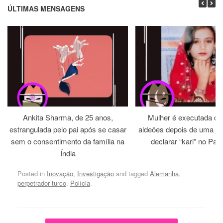
ÚLTIMAS MENSAGENS
Ankita Sharma, de 25 anos,
Mulher é executada dia
estrangulada pelo pai após se casar
aldeões depois de uma jirg
sem o consentimento da família na
declarar “kari” no Paq
Índia
Posted in
Inovação
,
Investigação
and tagged
Alemanha
,
perpetrador turco
,
Polícia
.
Post navigation