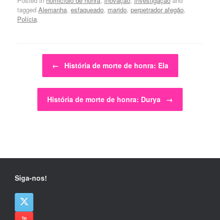
Posted in
homicídio de honra
,
Inovação
,
Investigação
and
tagged
Alemanha
,
esfaqueado
,
marido
,
perpetrador afegão
,
Polícia
.
Post navigation
←
História de morte de honra: Ela
História de morte de honra: Durya
→
Siga-nos!