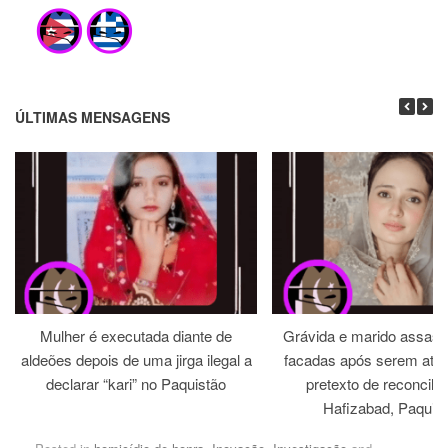
ÚLTIMAS MENSAGENS
Mulher é executada diante de
Grávida e marido assass
aldeões depois de uma jirga ilegal a
facadas após serem atra
declarar “kari” no Paquistão
pretexto de reconcili
Hafizabad, Paquis